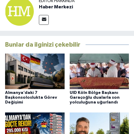
EDITÖR HAKKINDA
Haber Merkezi
Bunlar da ilginizi çekebilir
Almanya’daki 7
UID Köln Bölge Başkanı
Başkonsoloslukta Görev
Garaçoğlu dualarla son
Değişimi
yolculuğuna uğurlandı