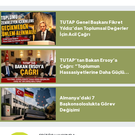
TUTAP Genel Başkanı Fikret
Yıldız’dan Toplumsal Değerler
İçin Acil Çağrı
TUTAP’tan Bakan Ersoy’a
Çağrı: “Toplumun
Hassasiyetlerine Daha Güçlü
Sahip Çıkılmalı”
Almanya’daki 7
Başkonsoloslukta Görev
Değişimi