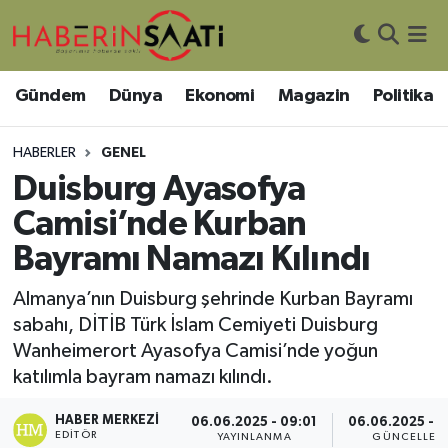
Asayiş
Nöbetçi Eczaneler
Gündem
Dünya
Ekonomi
Magazin
Politika
Bilim ve Teknoloji
Hava Durumu
HABERLER
GENEL
Çevre
Trafik Durumu
Duisburg Ayasofya
Camisi’nde Kurban
DIŞ HABER
Süper Lig Puan Durumu ve Fikstür
Bayramı Namazı Kılındı
Dünya
Tüm Manşetler
Almanya’nın Duisburg şehrinde Kurban Bayramı
sabahı, DİTİB Türk İslam Cemiyeti Duisburg
Eğitim
Son Dakika Haberleri
Wanheimerort Ayasofya Camisi’nde yoğun
katılımla bayram namazı kılındı.
Ekonomi
Haber Arşivi
HABER MERKEZI
06.06.2025 - 09:01
06.06.2025 - 
Genel
EDITÖR
YAYINLANMA
GÜNCELLEM