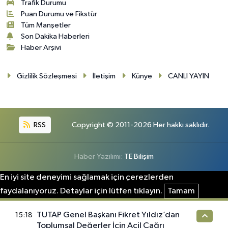
Trafik Durumu
Puan Durumu ve Fikstür
Tüm Manşetler
Son Dakika Haberleri
Haber Arşivi
Gizlilik Sözleşmesi
İletişim
Künye
CANLI YAYIN
RSS
Copyright © 2011-2026 Her hakkı saklıdır.
Haber Yazılımı:
TE Bilişim
En iyi site deneyimi sağlamak için çerezlerden
faydalanıyoruz. Detaylar için lütfen tıklayın.
Tamam
TUTAP Genel Başkanı Fikret Yıldız’dan
15:18
Toplumsal Değerler İçin Acil Çağrı