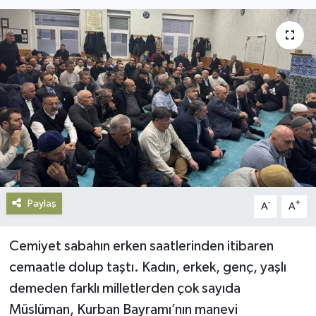
Gündem
Haberde İnsan
Kültür-Sanat
Magazin
Podcast
Paylaş
Politika
-
+
A
A
Sağlık
Cemiyet sabahın erken saatlerinden itibaren
cemaatle dolup taştı. Kadın, erkek, genç, yaşlı
Siyaset
demeden farklı milletlerden çok sayıda
Müslüman, Kurban Bayramı’nın manevi
Spor