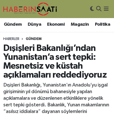
Asayiş
Nöbetçi Eczaneler
Gündem
Dünya
Ekonomi
Magazin
Politika
Bilim ve Teknoloji
Hava Durumu
HABERLER
GÜNDEM
Çevre
Trafik Durumu
Dışişleri Bakanlığı’ndan
Yunanistan’a sert tepki:
DIŞ HABER
Süper Lig Puan Durumu ve Fikstür
Mesnetsiz ve küstah
Dünya
Tüm Manşetler
açıklamaları reddediyoruz
Eğitim
Son Dakika Haberleri
Dışişleri Bakanlığı, Yunanistan’ın Anadolu’yu işgal
girişiminin yıl dönümü bahanesiyle yapılan
Ekonomi
Haber Arşivi
açıklamalara ve düzenlenen etkinliklere yönelik
sert tepki gösterdi. Bakanlık, Yunan makamlarının
Genel
“asılsız iddialara” dayanan söylemlerini