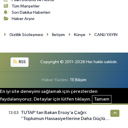
Tüm Manşetler
Son Dakika Haberleri
Haber Arşivi
Gizlilik Sözleşmesi
İletişim
Künye
CANLI YAYIN
RSS
Copyright © 2011-2026 Her hakkı saklıdır.
Haber Yazılımı:
TE Bilişim
En iyi site deneyimi sağlamak için çerezlerden
faydalanıyoruz. Detaylar için lütfen tıklayın.
Tamam
TUTAP’tan Bakan Ersoy’a Çağrı:
13:03
“Toplumun Hassasiyetlerine Daha Güçlü
Sahip Çıkılmalı”