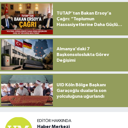
TUTAP’tan Bakan Ersoy’a
Çağrı: “Toplumun
Hassasiyetlerine Daha Güçlü
Sahip Çıkılmalı”
Almanya’daki 7
Başkonsoloslukta Görev
Değişimi
UID Köln Bölge Başkanı
Garaçoğlu dualarla son
yolculuğuna uğurlandı
EDITÖR HAKKINDA
Haber Merkezi