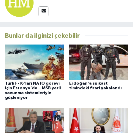
Bunlar da ilginizi çekebilir
Türk F-16'ları NATO görevi
Erdoğan'a suikast
için Estonya'da... MSB yerli
timindeki firari yakalandı
savunma sistemleriyle
güçleniyor