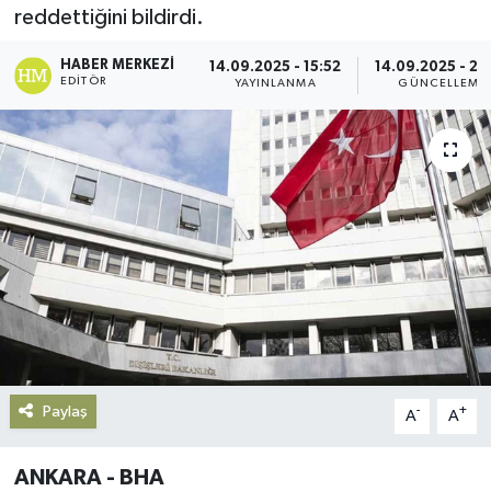
reddettiğini bildirdi.
Gündem
HABER MERKEZI
14.09.2025 - 15:52
14.09.2025 - 23
EDITÖR
YAYINLANMA
GÜNCELLEME
Haberde İnsan
Kültür-Sanat
Magazin
Podcast
Politika
Sağlık
Paylaş
-
+
A
A
Siyaset
ANKARA - BHA
Spor