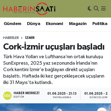
Asayiş
Nöbetçi Eczaneler
Gündem
Dünya
Ekonomi
Magazin
Politika
Bilim ve Teknoloji
Hava Durumu
HABERLER
İZMIR
Çevre
Trafik Durumu
Cork-İzmir uçuşları başladı
Türk Hava Yolları ve Lufthansa’nın ortak kuruluşu
DIŞ HABER
Süper Lig Puan Durumu ve Fikstür
SunExpress, 2025 yaz sezonunda İrlanda’nın
Cork kentini İzmir’e bağlayan direkt uçuşları
Dünya
Tüm Manşetler
başlattı. Haftada iki kez gerçekleşecek uçuşların
Eğitim
Son Dakika Haberleri
ilki 31 Mayıs’ta kutlandı.
HABER MERKEZI
01.06.2025 - 21:13
01.06.2025 - 23
Ekonomi
Haber Arşivi
EDITÖR
YAYINLANMA
GÜNCELLEME
Genel