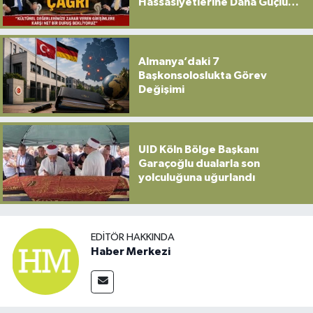
Hassasiyetlerine Daha Güçlü
Sahip Çıkılmalı”
Almanya’daki 7
Başkonsoloslukta Görev
Değişimi
UID Köln Bölge Başkanı
Garaçoğlu dualarla son
yolculuğuna uğurlandı
EDITÖR HAKKINDA
Haber Merkezi