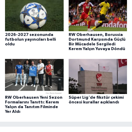
2026-2027 sezonunda
RW Oberhausen, Borussia
futbolun yayıncıları belli
Dortmund Karşısında Güçlü
oldu
Bir Mücadele Sergiledi
Kerem Yalçın Yuvaya Döndü
RW Oberhausen Yeni Sezon
Süper Lig'de fikstür çekimi
Formalarını Tanıttı: Kerem
öncesi kurallar açıklandı
Yalçın da Tanıtım Filminde
Yer Aldı