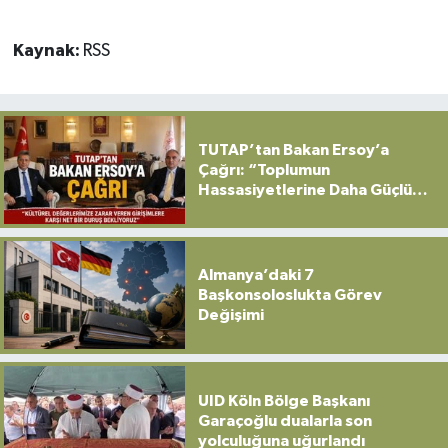
Kaynak:
RSS
TUTAP’tan Bakan Ersoy’a
Çağrı: “Toplumun
Hassasiyetlerine Daha Güçlü
Sahip Çıkılmalı”
Almanya’daki 7
Başkonsoloslukta Görev
Değişimi
UID Köln Bölge Başkanı
Garaçoğlu dualarla son
yolculuğuna uğurlandı