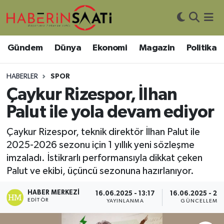
Asayiş
Nöbetçi Eczaneler
Gündem
Dünya
Ekonomi
Magazin
Politika
Bilim ve Teknoloji
Hava Durumu
HABERLER
SPOR
Çevre
Trafik Durumu
Çaykur Rizespor, İlhan
Palut ile yola devam ediyor
DIŞ HABER
Süper Lig Puan Durumu ve Fikstür
Çaykur Rizespor, teknik direktör İlhan Palut ile
Dünya
Tüm Manşetler
2025-2026 sezonu için 1 yıllık yeni sözleşme
imzaladı. İstikrarlı performansıyla dikkat çeken
Eğitim
Son Dakika Haberleri
Palut ve ekibi, üçüncü sezonuna hazırlanıyor.
Ekonomi
Haber Arşivi
HABER MERKEZI
16.06.2025 - 13:17
16.06.2025 - 20
EDITÖR
YAYINLANMA
GÜNCELLEME
Genel