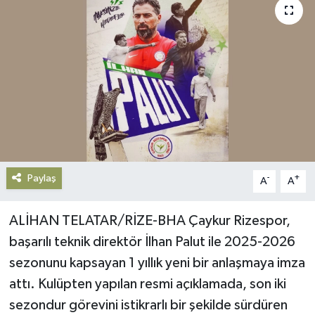
Gündem
Haberde İnsan
Kültür-Sanat
Magazin
Podcast
Paylaş
-
+
A
A
Politika
ALİHAN TELATAR/RİZE-BHA Çaykur Rizespor,
Sağlık
başarılı teknik direktör İlhan Palut ile 2025-2026
sezonunu kapsayan 1 yıllık yeni bir anlaşmaya imza
Siyaset
attı. Kulüpten yapılan resmi açıklamada, son iki
sezondur görevini istikrarlı bir şekilde sürdüren
Spor