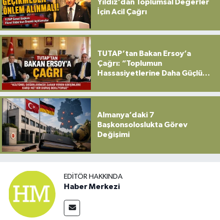
Yıldız’dan Toplumsal Değerler
İçin Acil Çağrı
TUTAP’tan Bakan Ersoy’a
Çağrı: “Toplumun
Hassasiyetlerine Daha Güçlü
Sahip Çıkılmalı”
Almanya’daki 7
Başkonsoloslukta Görev
Değişimi
EDITÖR HAKKINDA
Haber Merkezi