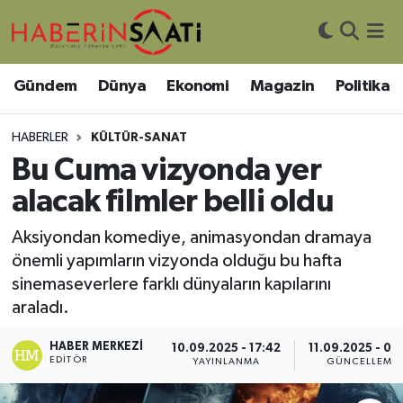
Asayiş
Nöbetçi Eczaneler
Gündem
Dünya
Ekonomi
Magazin
Politika
Bilim ve Teknoloji
Hava Durumu
HABERLER
KÜLTÜR-SANAT
Çevre
Trafik Durumu
Bu Cuma vizyonda yer
alacak filmler belli oldu
DIŞ HABER
Süper Lig Puan Durumu ve Fikstür
Aksiyondan komediye, animasyondan dramaya
Dünya
Tüm Manşetler
önemli yapımların vizyonda olduğu bu hafta
sinemaseverlere farklı dünyaların kapılarını
Eğitim
Son Dakika Haberleri
araladı.
Ekonomi
Haber Arşivi
HABER MERKEZI
10.09.2025 - 17:42
11.09.2025 - 08
EDITÖR
YAYINLANMA
GÜNCELLEME
Genel