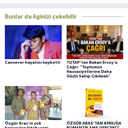
Bunlar da ilginizi çekebilir
Cansever hayatını kaybetti
TUTAP’tan Bakan Ersoy’a
Çağrı: “Toplumun
Hassasiyetlerine Daha
Güçlü Sahip Çıkılmalı”
Özgür Aras'ın çok
ÖZGÜR ARAS’TAN AYRILIĞA