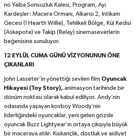
no Yaiba Sonsuzluk Kalesi, Program, Ayı
Kardeşler: Macera Ormanı, Alkarısı 2, İntikam
Yerel
Gecesi (I Hearth Willie), Tehlikeli Bölge, Kül Kedisi
(Askepote) ve Takip (Relay) sinemaseverlerin
beğenisine sunuluyor.
12 EYLÜL CUMA GÜNÜ VİZYONUNUN ÖNE
ÇIKANLARI
John Lasseter’in yönettiği sevilen film
Oyuncak
Hikayesi (Toy Story),
animasyon tarihinde bir
dönüm noktası olarak kabul ediliyor. Andy’nin
odasında yaşayan kovboy Woody’nin
liderliğindeki oyuncaklar, yeni gelen gözde
oyuncak Buzz Lightyear’ın ortaya çıkışıyla büyük
bir maceraya atılır. Kıskançlık, dostluk ve aidiyet