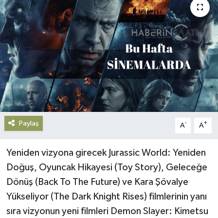
Gündem
Haberde İnsan
Kültür-Sanat
Magazin
Podcast
Paylaş
-
+
A
A
Politika
Yeniden vizyona girecek Jurassic World: Yeniden
Sağlık
Doğuş, Oyuncak Hikayesi (Toy Story), Geleceğe
Dönüş (Back To The Future) ve Kara Şövalye
Siyaset
Yükseliyor (The Dark Knight Rises) filmlerinin yanı
sıra vizyonun yeni filmleri Demon Slayer: Kimetsu
Spor