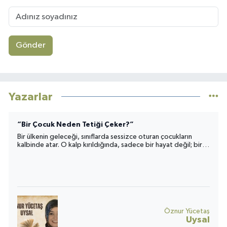
Gönder
Yazarlar
Kriz Değil,Bu Bir Tercih mi ?
Birçok ülke’de yaşatılanları hâlâ “ekonomik kriz” diye
adlandırmak, gerçeği eksik okumaktır.
Adnan
FİŞENK