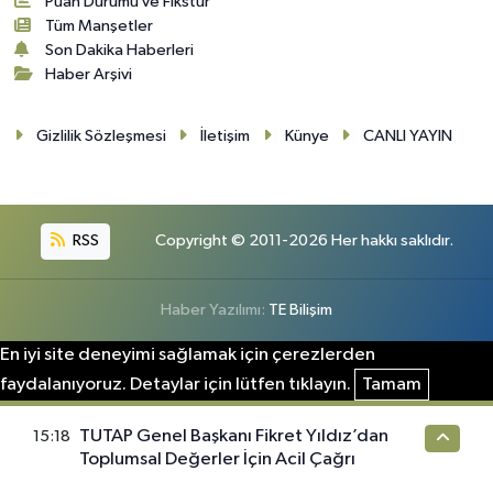
Puan Durumu ve Fikstür
Tüm Manşetler
Son Dakika Haberleri
Haber Arşivi
Gizlilik Sözleşmesi
İletişim
Künye
CANLI YAYIN
RSS
Copyright © 2011-2026 Her hakkı saklıdır.
Haber Yazılımı:
TE Bilişim
En iyi site deneyimi sağlamak için çerezlerden
faydalanıyoruz. Detaylar için lütfen tıklayın.
Tamam
TUTAP Genel Başkanı Fikret Yıldız’dan
15:18
Toplumsal Değerler İçin Acil Çağrı