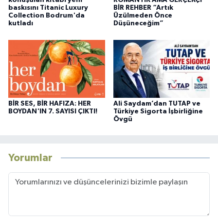
konuşulan kitabı yeni
ROMANTİK AMA GERÇEKÇİ
baskısını Titanic Luxury
BİR REHBER “Artık
Collection Bodrum'da
Üzülmeden Önce
kutladı
Düşüneceğim”
BİR SES, BİR HAFIZA: HER
Ali Saydam’dan TUTAP ve
BOYDAN'IN 7. SAYISI ÇIKTI!
Türkiye Sigorta İşbirliğine
Övgü
Yorumlar