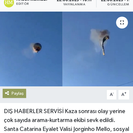
22.06.2025 - 10:11
22.06.2025 - 13
EDITÖR
YAYINLANMA
GÜNCELLEME
Gündem
Haberde İnsan
Kültür-Sanat
Magazin
Podcast
Politika
Paylaş
-
+
A
A
Sağlık
DIŞ HABERLER SERVİSİ Kaza sonrası olay yerine
Siyaset
çok sayıda arama-kurtarma ekibi sevk edildi.
Santa Catarina Eyalet Valisi Jorginho Mello, sosyal
Spor