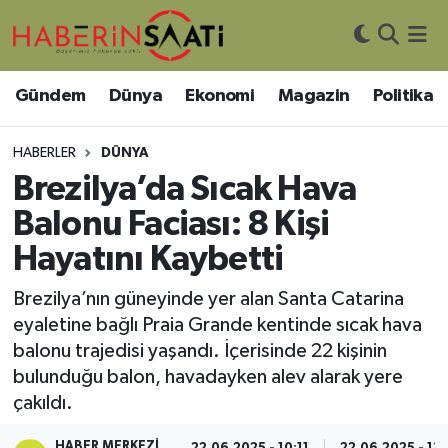
Asayiş
Nöbetçi Eczaneler
Gündem
Dünya
Ekonomi
Magazin
Politika
Bilim ve Teknoloji
Hava Durumu
HABERLER
DÜNYA
Çevre
Trafik Durumu
Brezilya’da Sıcak Hava
Balonu Faciası: 8 Kişi
DIŞ HABER
Süper Lig Puan Durumu ve Fikstür
Hayatını Kaybetti
Dünya
Tüm Manşetler
Brezilya’nın güneyinde yer alan Santa Catarina
eyaletine bağlı Praia Grande kentinde sıcak hava
Eğitim
Son Dakika Haberleri
balonu trajedisi yaşandı. İçerisinde 22 kişinin
bulunduğu balon, havadayken alev alarak yere
Ekonomi
Haber Arşivi
çakıldı.
Genel
HABER MERKEZI