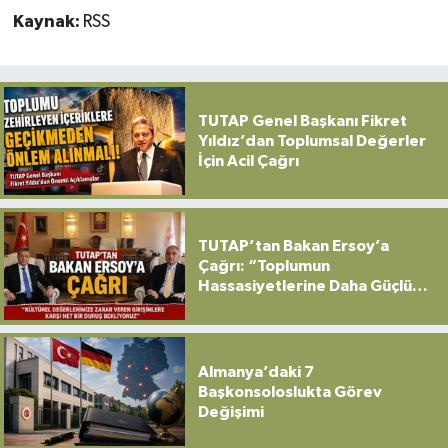
Kaynak:
RSS
TUTAP Genel Başkanı Fikret
Yıldız’dan Toplumsal Değerler
İçin Acil Çağrı
TUTAP’tan Bakan Ersoy’a
Çağrı: “Toplumun
Hassasiyetlerine Daha Güçlü
Sahip Çıkılmalı”
Almanya’daki 7
Başkonsoloslukta Görev
Değişimi