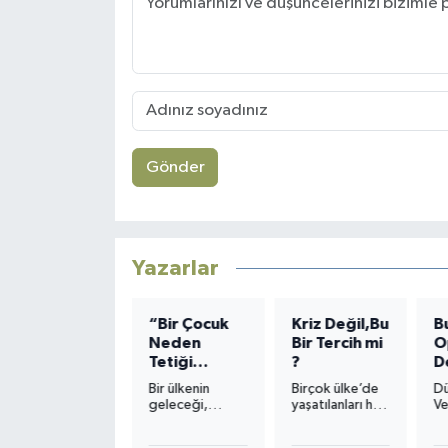
Gönder
Yazarlar
ANNE
“Bir Çocuk
Kriz Değil,Bu
B
Neden
Bir Tercih mi
O
Kelime
Tetiği
?
D
dağarcığı az
Çeker?”
H
gelir, bu
Bir ülkenin
Birçok ülke’de
D
cümleyi
S
geleceği,
yaşatılanları hâlâ
Ve
genişletmek
sınıflarda
“ekonomik
ge
istesek, anneyi
sessizce oturan
kriz” diye
gi
anlatmaya,