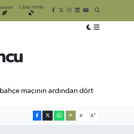
azarlar
CANLI YAYIN
uncu
nerbahçe maçının ardından dört
-
+
A
A