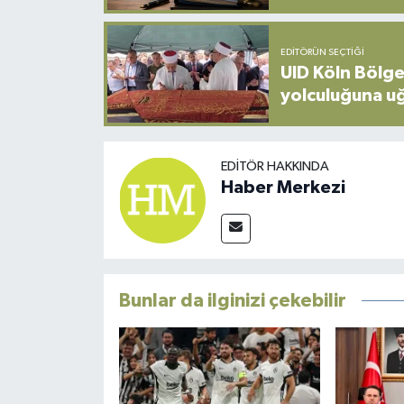
EDITÖRÜN SEÇTIĞI
UID Köln Bölge
yolculuğuna u
EDITÖR HAKKINDA
Haber Merkezi
Bunlar da ilginizi çekebilir