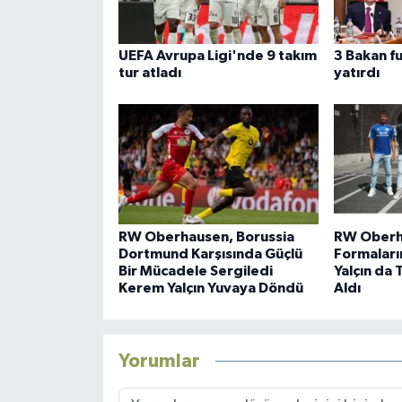
UEFA Avrupa Ligi'nde 9 takım
3 Bakan f
tur atladı
yatırdı
RW Oberhausen, Borussia
RW Oberh
Dortmund Karşısında Güçlü
Formaların
Bir Mücadele Sergiledi
Yalçın da 
Kerem Yalçın Yuvaya Döndü
Aldı
Yorumlar