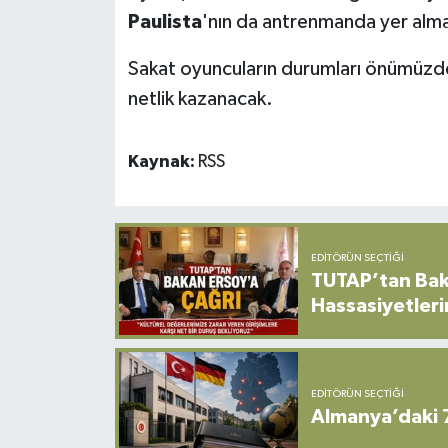
Paulista
'nın da antrenmanda yer alma
Sakat oyuncuların durumları önümüzde
netlik kazanacak.
Kaynak:
RSS
EDITÖRÜN SEÇTIĞI
TUTAP’tan Bak
Hassasiyetleri
EDITÖRÜN SEÇTIĞI
Almanya’daki 