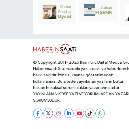
çocukların
adlandırmak,
gö
dokuz ay taşır
kalbinde atar. O
gerçeği eksik
ko
Öznur
Nurten
Adnan
tüm hormonları
kalp
okumaktır.
Ve
Yücetaş
Uyanık
FİŞENK
vücudu alt üst
kırıldığında,
De
Uysal
olur, ama sonuç
sadece bir
Ni
öyle
hayat değil; bir
M
mucizevidirki, o
toplumun
sevinci yaşamak
umudu da yara
için sabırsızlanır.
alır.
© Copyright 2011- 2026 İlhan Kılıç Dijital Medya Gr
Haberinsaati Sitemizdeki yazı, resim ve haberlerin 
hakkı saklıdır. İzinsiz, kaynak gösterilmeden
kullanılamaz. Bu sitede yayınlanan yazıların bütün
hakları hukuksal sorumlulukları yazarlarına aittir.
YAYINLANAN KÖŞE YAZI VE YORUMLARDAN YAZAR
SORUMLUDUR.