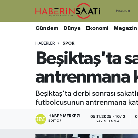
Asayiş
Nöbetçi Eczaneler
Gündem
Dünya
Ekonomi
Magazin
Bilim ve Teknoloji
Hava Durumu
HABERLER
SPOR
Beşiktaş'ta s
Çevre
Trafik Durumu
DIŞ HABER
Süper Lig Puan Durumu ve Fikstür
antrenmana k
Dünya
Tüm Manşetler
Beşiktaş'ta derbi sonrası sakat
futbolcusunun antrenmana katı
Eğitim
Son Dakika Haberleri
HABER MERKEZI
Ekonomi
Haber Arşivi
05.11.2025 - 10:12
0
EDITÖR
YAYINLANMA
Genel