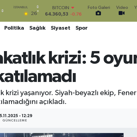
64.360,53
-0.76
Foto Galeri
Video
Y
DOLAR
°
26
47,7143
0.16
EURO
Politika
Sağlık
Siyaset
Spor
55,0317
-0.02
STERLİN
64,2463
0.07
GRAM ALTIN
akatlık krizi: 5 oy
6574.81
1.44
BİST100
13.887
64
atılamadı
lık krizi yaşanıyor. Siyah-beyazlı ekip, Fe
lamadığını açıkladı.
5.11.2025 - 12:29
GÜNCELLEME