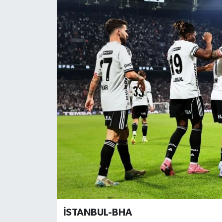
Gündem
Haberde İnsan
Kültür-Sanat
Magazin
Podcast
Politika
Sağlık
Siyaset
İSTANBUL-BHA
Spor