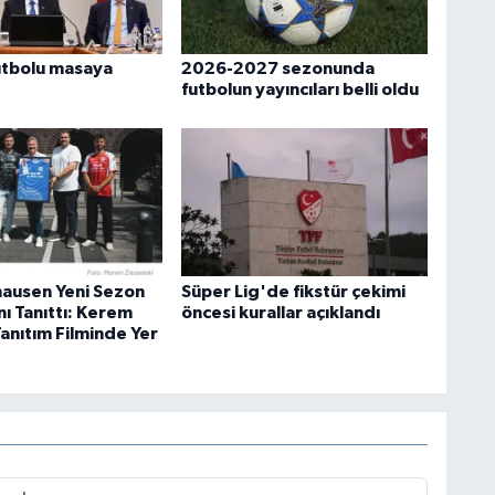
utbolu masaya
2026-2027 sezonunda
futbolun yayıncıları belli oldu
ausen Yeni Sezon
Süper Lig'de fikstür çekimi
ı Tanıttı: Kerem
öncesi kurallar açıklandı
Tanıtım Filminde Yer