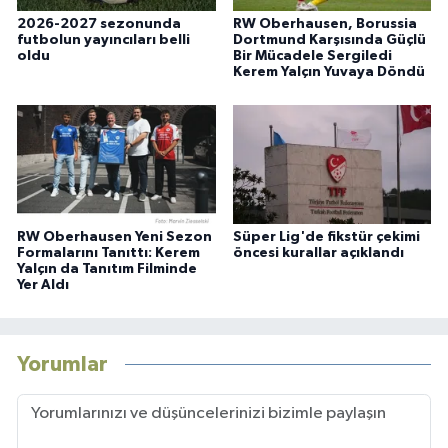
2026-2027 sezonunda
RW Oberhausen, Borussia
futbolun yayıncıları belli
Dortmund Karşısında Güçlü
oldu
Bir Mücadele Sergiledi
Kerem Yalçın Yuvaya Döndü
RW Oberhausen Yeni Sezon
Süper Lig'de fikstür çekimi
Formalarını Tanıttı: Kerem
öncesi kurallar açıklandı
Yalçın da Tanıtım Filminde
Yer Aldı
Yorumlar