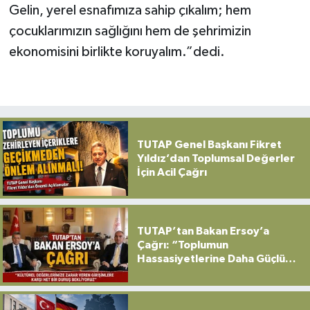
Gelin, yerel esnafımıza sahip çıkalım; hem
çocuklarımızın sağlığını hem de şehrimizin
ekonomisini birlikte koruyalım.”dedi.
TUTAP Genel Başkanı Fikret
Yıldız’dan Toplumsal Değerler
İçin Acil Çağrı
TUTAP’tan Bakan Ersoy’a
Çağrı: “Toplumun
Hassasiyetlerine Daha Güçlü
Sahip Çıkılmalı”