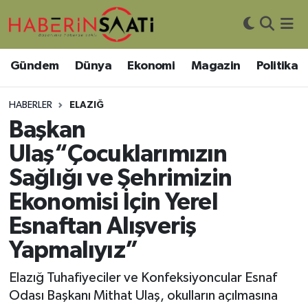
Asayiş
Nöbetçi Eczaneler
Gündem
Dünya
Ekonomi
Magazin
Politika
Bilim ve Teknoloji
Hava Durumu
HABERLER
ELAZIĞ
Çevre
Trafik Durumu
Başkan
Ulaş“Çocuklarımızın
DIŞ HABER
Süper Lig Puan Durumu ve Fikstür
Sağlığı ve Şehrimizin
Dünya
Tüm Manşetler
Ekonomisi İçin Yerel
Esnaftan Alışveriş
Eğitim
Son Dakika Haberleri
Yapmalıyız”
Ekonomi
Haber Arşivi
Elazığ Tuhafiyeciler ve Konfeksiyoncular Esnaf
Odası Başkanı Mithat Ulaş, okulların açılmasına
Genel