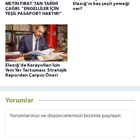
METİN FIRAT'TAN TARİHİ
Elazığ’ın kaç çeşit yemeği
ÇAĞRI: “ENGELLİLER İÇİN
var?
YEŞİL PASAPORT HAKTIR!”
Elazığ’da Karayolları İçin
Yeni Yer Tartışması: Stratejik
Rapordan Çarpıcı Öneri
Yorumlar