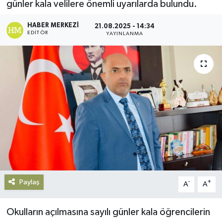
günler kala velilere önemli uyarılarda bulundu.
Gündem
HABER MERKEZI
21.08.2025 - 14:34
EDITÖR
YAYINLANMA
Haberde İnsan
Kültür-Sanat
Magazin
Podcast
Politika
Sağlık
Paylaş
-
+
A
A
Siyaset
Okulların açılmasına sayılı günler kala öğrencilerin
Spor