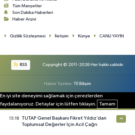
Tüm Manşetler
Son Dakika Haberleri
Haber Arşivi
Gizlilik Sözleşmesi
İletişim
Künye
CANLI YAYIN
RSS
Copyright © 2011-2026 Her hakkı saklıdır.
Haber Yazılımı:
TE Bilişim
En iyi site deneyimi sağlamak için çerezlerden
faydalanıyoruz. Detaylar için lütfen tıklayın.
Tamam
TUTAP Genel Başkanı Fikret Yıldız’dan
15:18
Toplumsal Değerler İçin Acil Çağrı