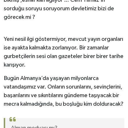
bıkmış ,esnaf kan ağlıyor … Cem Yılmaz’ın
sorduğu soruyu soruyorum devletimiz bizi de
Yerel
görecek mi ?
Yeni nesil ilgi göstermiyor, mevcut yayın organları
ise ayakta kalmakta zorlanıyor. Bir zamanlar
gurbetçilerin sesi olan gazeteler birer birer tarihe
karışıyor.
Bugün Almanya’da yaşayan milyonlarca
vatandaşımız var. Onların sorunlarını, sevinçlerini,
başarılarını ve sıkıntılarını gündeme taşıyacak bir
mecra kalmadığında, bu boşluğu kim dolduracak?