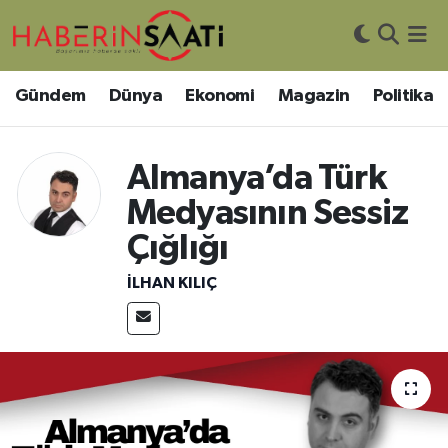
Asayiş
Nöbetçi Eczaneler
Gündem
Dünya
Ekonomi
Magazin
Politika
Bilim ve Teknoloji
Hava Durumu
Almanya’da Türk
Çevre
Trafik Durumu
Medyasının Sessiz
DIŞ HABER
Süper Lig Puan Durumu ve Fikstür
Çığlığı
Dünya
Tüm Manşetler
İLHAN KILIÇ
Eğitim
Son Dakika Haberleri
Ekonomi
Haber Arşivi
Genel