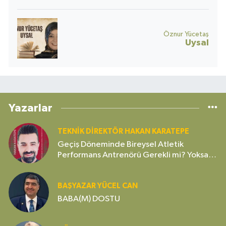
Öznur Yücetaş
Uysal
Yazarlar
TEKNIK DIREKTÖR HAKAN KARATEPE
Geçiş Döneminde Bireysel Atletik
Performans Antrenörü Gerekli mi? Yoksa
Gereksiz Bir Lüks mü?
BAŞYAZAR YÜCEL CAN
BABA(M) DOSTU