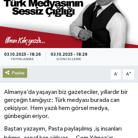
Gündem
Haberde İnsan
Kültür-Sanat
03.10.2025 - 18:26
03.10.2025 - 18:29
Magazin
YAYINLANMA
GÜNCELLEME
Paylaş
-
+
Podcast
A
A
Politika
Almanya’da yaşayan biz gazeteciler, yıllardır bir
gerçeğin tanığıyız: Türk medyası burada can
Sağlık
çekişiyor. Hem yazılı hem görsel medya,
günbegün eriyor.
Siyaset
Baştan yazayım, Pasta paylaşılmış ,iş insanları
Spor