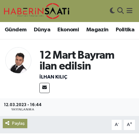
Asayiş
Nöbetçi Eczaneler
Gündem
Dünya
Ekonomi
Magazin
Politika
Bilim ve Teknoloji
Hava Durumu
12 Mart Bayram
Çevre
Trafik Durumu
ilan edilsin
DIŞ HABER
Süper Lig Puan Durumu ve Fikstür
İLHAN KILIÇ
Dünya
Tüm Manşetler
Eğitim
Son Dakika Haberleri
12.03.2023 - 16:44
YAYINLANMA
Ekonomi
Haber Arşivi
Paylaş
-
+
A
A
Genel