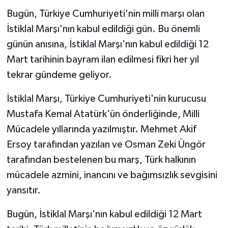
Bugün, Türkiye Cumhuriyeti'nin milli marşı olan
Gündem
İstiklal Marşı'nın kabul edildiği gün. Bu önemli
günün anısına, İstiklal Marşı'nın kabul edildiği 12
Haberde İnsan
Mart tarihinin bayram ilan edilmesi fikri her yıl
Kültür-Sanat
tekrar gündeme geliyor.
Magazin
İstiklal Marşı, Türkiye Cumhuriyeti'nin kurucusu
Mustafa Kemal Atatürk'ün önderliğinde, Milli
Podcast
Mücadele yıllarında yazılmıştır. Mehmet Akif
Ersoy tarafından yazılan ve Osman Zeki Üngör
Politika
tarafından bestelenen bu marş, Türk halkının
Sağlık
mücadele azmini, inancını ve bağımsızlık sevgisini
yansıtır.
Siyaset
Bugün, İstiklal Marşı'nın kabul edildiği 12 Mart
Spor