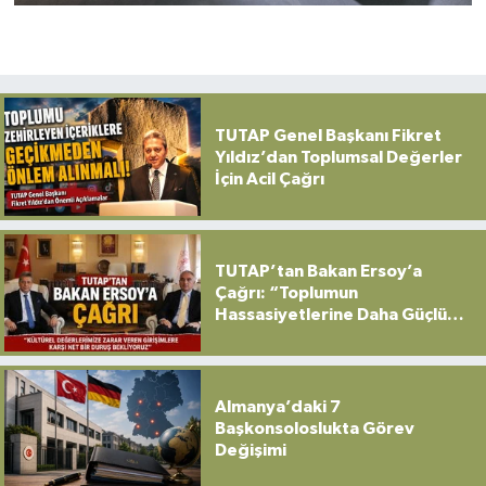
TUTAP Genel Başkanı Fikret
Yıldız’dan Toplumsal Değerler
İçin Acil Çağrı
TUTAP’tan Bakan Ersoy’a
Çağrı: “Toplumun
Hassasiyetlerine Daha Güçlü
Sahip Çıkılmalı”
Almanya’daki 7
Başkonsoloslukta Görev
Değişimi