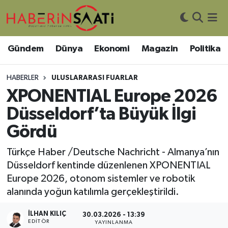
Asayiş
Nöbetçi Eczaneler
Gündem
Dünya
Ekonomi
Magazin
Politika
Bilim ve Teknoloji
Hava Durumu
HABERLER
ULUSLARARASI FUARLAR
Çevre
Trafik Durumu
XPONENTIAL Europe 2026
Düsseldorf’ta Büyük İlgi
DIŞ HABER
Süper Lig Puan Durumu ve Fikstür
Gördü
Dünya
Tüm Manşetler
Türkçe Haber /Deutsche Nachricht - Almanya’nın
Düsseldorf kentinde düzenlenen XPONENTIAL
Eğitim
Son Dakika Haberleri
Europe 2026, otonom sistemler ve robotik
alanında yoğun katılımla gerçekleştirildi.
Ekonomi
Haber Arşivi
İLHAN KILIÇ
30.03.2026 - 13:39
Genel
EDITÖR
YAYINLANMA