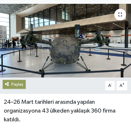
Gündem
Haberde İnsan
Kültür-Sanat
Magazin
Podcast
Paylaş
Politika
-
+
A
A
Sağlık
24–26 Mart tarihleri arasında yapılan
organizasyona 43 ülkeden yaklaşık 360 firma
Siyaset
katıldı.
Spor