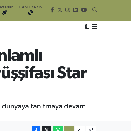
azarlar
CANLI YAYIN
nlamlı
üşşifası Star
ını dünyaya tanıtmaya devam
-
+
A
A