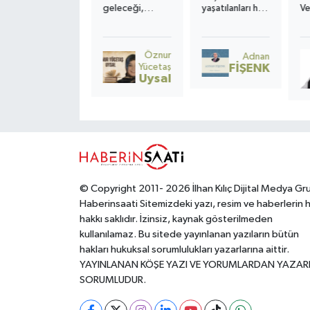
cümleyi
S
geleceği,
yaşatılanları hâlâ
Ve
genişletmek
sınıflarda
“ekonomik
ge
istesek, anneyi
sessizce oturan
kriz” diye
gi
anlatmaya,
çocukların
adlandırmak,
gö
dokuz ay taşır
kalbinde atar. O
gerçeği eksik
ko
Öznur
Nurten
Adnan
tüm hormonları
kalp
okumaktır.
Ve
Yücetaş
Uyanık
FİŞENK
vücudu alt üst
kırıldığında,
De
Uysal
olur, ama sonuç
sadece bir
Ni
öyle
hayat değil; bir
M
mucizevidirki, o
toplumun
sevinci yaşamak
umudu da yara
için sabırsızlanır.
alır.
© Copyright 2011- 2026 İlhan Kılıç Dijital Medya Gr
Haberinsaati Sitemizdeki yazı, resim ve haberlerin 
hakkı saklıdır. İzinsiz, kaynak gösterilmeden
kullanılamaz. Bu sitede yayınlanan yazıların bütün
hakları hukuksal sorumlulukları yazarlarına aittir.
YAYINLANAN KÖŞE YAZI VE YORUMLARDAN YAZAR
SORUMLUDUR.