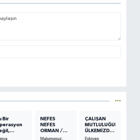
u Bir
NEFES
ÇALIŞAN
perasyon
NEFES
MUTLULUĞUNA
eğil,
ORMAN /
ÜLKEMİZDEN
ollywood
NEFES
ÖRNEK
ünya
Malumunuz,
Eskiyen