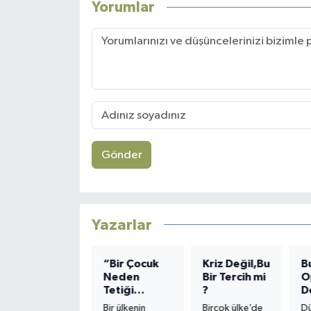
Yorumlar
Gönder
Yazarlar
ANNE
“Bir Çocuk
Kriz Değil,Bu
B
Neden
Bir Tercih mi
O
Kelime
Tetiği
?
D
dağarcığı az
Çeker?”
H
gelir, bu
Bir ülkenin
Birçok ülke’de
D