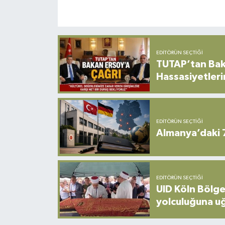
EDITÖRÜN SEÇTIĞI
TUTAP’tan Bak
Hassasiyetleri
EDITÖRÜN SEÇTIĞI
Almanya’daki 
EDITÖRÜN SEÇTIĞI
UID Köln Bölge
yolculuğuna u