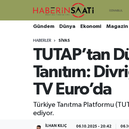
Asayiş
Nöbetçi Eczaneler
Gündem
Dünya
Ekonomi
Magazin
Bilim ve Teknoloji
Hava Durumu
HABERLER
SIVAS
TUTAP’tan Dü
Çevre
Trafik Durumu
DIŞ HABER
Süper Lig Puan Durumu ve Fikstür
Tanıtım: Divr
Dünya
Tüm Manşetler
TV Euro’da
Eğitim
Son Dakika Haberleri
Türkiye Tanıtma Platformu (TUT
Ekonomi
Haber Arşivi
ediyor.
Genel
İLHAN KILIÇ
06.10.2025 - 20:42
06.1