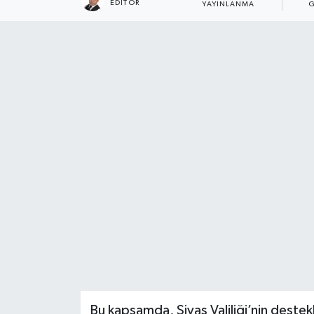
EDITÖR
YAYINLANMA
G
Gündem
Haberde İnsan
Kültür-Sanat
Magazin
Podcast
Politika
Sağlık
Siyaset
Bu kapsamda, Sivas Valiliği’nin destekl
Spor