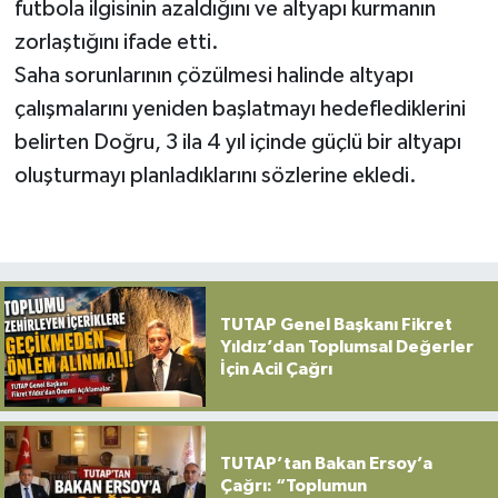
futbola ilgisinin azaldığını ve altyapı kurmanın
zorlaştığını ifade etti.
Saha sorunlarının çözülmesi halinde altyapı
çalışmalarını yeniden başlatmayı hedeflediklerini
belirten Doğru, 3 ila 4 yıl içinde güçlü bir altyapı
oluşturmayı planladıklarını sözlerine ekledi.
TUTAP Genel Başkanı Fikret
Yıldız’dan Toplumsal Değerler
İçin Acil Çağrı
TUTAP’tan Bakan Ersoy’a
Çağrı: “Toplumun