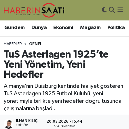
Asayiş
Nöbetçi Eczaneler
Gündem
Dünya
Ekonomi
Magazin
Politika
Bilim ve Teknoloji
Hava Durumu
HABERLER
GENEL
Çevre
Trafik Durumu
TuS Asterlagen 1925’te
Yeni Yönetim, Yeni
DIŞ HABER
Süper Lig Puan Durumu ve Fikstür
Hedefler
Dünya
Tüm Manşetler
Almanya’nın Duisburg kentinde faaliyet gösteren
TuS Asterlagen 1925 Futbol Kulübü, yeni
Eğitim
Son Dakika Haberleri
yönetimiyle birlikte yeni hedefler doğrultusunda
çalışmalarına başladı.
Ekonomi
Haber Arşivi
İLHAN KILIÇ
20.03.2026 - 15:44
Genel
EDITÖR
YAYINLANMA