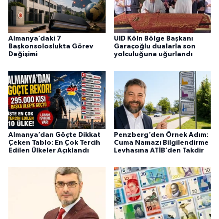
Almanya’daki 7
UID Köln Bölge Başkanı
Başkonsoloslukta Görev
Garaçoğlu dualarla son
Değişimi
yolculuğuna uğurlandı
Almanya’dan Göçte Dikkat
Penzberg’den Örnek Adım:
Çeken Tablo: En Çok Tercih
Cuma Namazı Bilgilendirme
Edilen Ülkeler Açıklandı
Levhasına ATİB’den Takdir