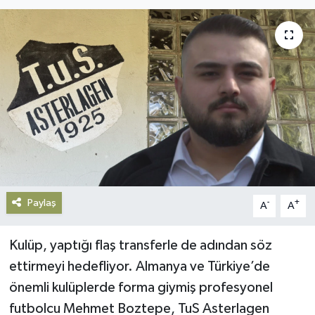
Gündem
Haberde İnsan
Kültür-Sanat
Magazin
Podcast
Paylaş
Politika
-
+
A
A
Sağlık
Kulüp, yaptığı flaş transferle de adından söz
ettirmeyi hedefliyor. Almanya ve Türkiye’de
Siyaset
önemli kulüplerde forma giymiş profesyonel
futbolcu Mehmet Boztepe, TuS Asterlagen
Spor