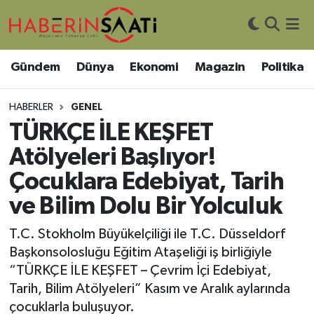
Asayiş
Nöbetçi Eczaneler
Gündem
Dünya
Ekonomi
Magazin
Politika
Bilim ve Teknoloji
Hava Durumu
HABERLER
GENEL
Çevre
Trafik Durumu
TÜRKÇE İLE KEŞFET
Atölyeleri Başlıyor!
DIŞ HABER
Süper Lig Puan Durumu ve Fikstür
Çocuklara Edebiyat, Tarih
Dünya
Tüm Manşetler
ve Bilim Dolu Bir Yolculuk
Eğitim
Son Dakika Haberleri
T.C. Stokholm Büyükelçiliği ile T.C. Düsseldorf
Başkonsolosluğu Eğitim Ataşeliği iş birliğiyle
Ekonomi
Haber Arşivi
“TÜRKÇE İLE KEŞFET – Çevrim İçi Edebiyat,
Tarih, Bilim Atölyeleri” Kasım ve Aralık aylarında
Genel
çocuklarla buluşuyor.