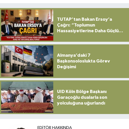
TUTAP’tan Bakan Ersoy’a
Çağrı: “Toplumun
Hassasiyetlerine Daha Güçlü
Sahip Çıkılmalı”
Almanya’daki 7
Başkonsoloslukta Görev
Değişimi
UID Köln Bölge Başkanı
Garaçoğlu dualarla son
yolculuğuna uğurlandı
EDITÖR HAKKINDA