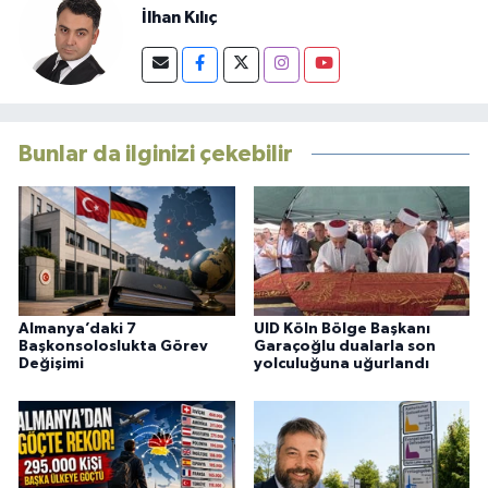
İlhan Kılıç
Bunlar da ilginizi çekebilir
Almanya’daki 7
UID Köln Bölge Başkanı
Başkonsoloslukta Görev
Garaçoğlu dualarla son
Değişimi
yolculuğuna uğurlandı