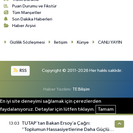
Puan Durumu ve Fikstür
Tüm Manşetler
Son Dakika Haberleri
Haber Arşivi
Gizlilik Sözleşmesi
İletişim
Künye
CANLI YAYIN
RSS
Copyright © 2011-2026 Her hakkı saklıdır.
Haber Yazılımı:
TE Bilişim
En iyi site deneyimi sağlamak için çerezlerden
faydalanıyoruz. Detaylar için lütfen tıklayın.
Tamam
TUTAP’tan Bakan Ersoy’a Çağrı:
13:03
“Toplumun Hassasiyetlerine Daha Güçlü