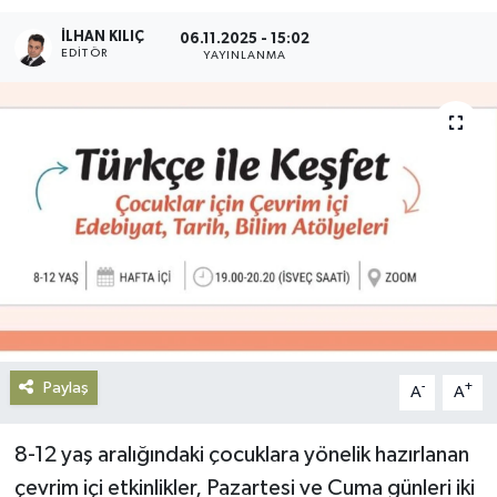
İLHAN KILIÇ
Gündem
06.11.2025 - 15:02
EDITÖR
YAYINLANMA
Haberde İnsan
Kültür-Sanat
Magazin
Podcast
Politika
Sağlık
Paylaş
-
+
A
A
Siyaset
8-12 yaş aralığındaki çocuklara yönelik hazırlanan
çevrim içi etkinlikler, Pazartesi ve Cuma günleri iki
Spor