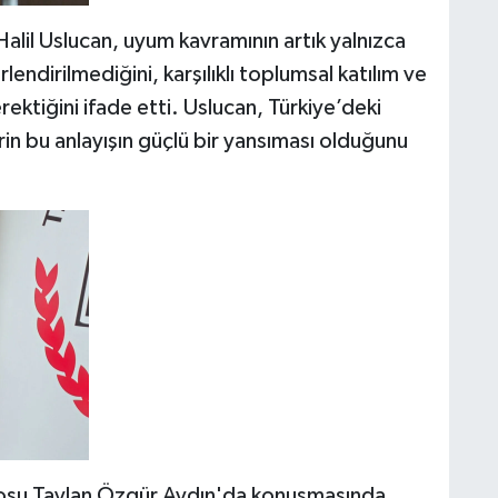
Halil Uslucan, uyum kavramının artık yalnızca
ndirilmediğini, karşılıklı toplumsal katılım ve
gerektiğini ifade etti. Uslucan, Türkiye’deki
erin bu anlayışın güçlü bir yansıması olduğunu
osu Taylan Özgür Aydın'da konuşmasında,