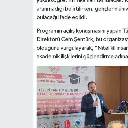
yükseköğretim imkânları tanıtılacak. Ka
aranmadığı belirtilirken, gençlerin üni
bulacağı ifade edildi.
Programın açılış konuşmasını yapan Tü
Direktörü Cem Şentürk, bu organizasy
olduğunu vurgulayarak, “Nitelikli ins
akademik ilişkilerini güçlendirme adın