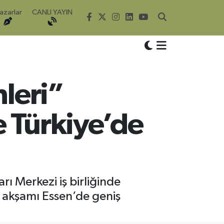
azarlar
CANLI YAYIN
nleri”
 Türkiye’de
rı Merkezi iş birliğinde
a akşamı Essen’de geniş