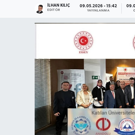
İLHAN KILIÇ
09.05.2026 - 15:42
09.0
Gündem
EDITÖR
YAYINLANMA
Haberde İnsan
Kültür-Sanat
Magazin
Podcast
Politika
Sağlık
Siyaset
Spor