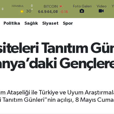
Foto Galeri
Video
Y
DOLAR
°
30
47,7436
0.18
EURO
55,2510
0.32
Politika
Sağlık
Siyaset
Spor
STERLİN
64,4811
0.38
GRAM ALTIN
iteleri Tanıtım Gü
6660.55
0.03
BİST100
13.779
-14
anya’daki Gençlere
BITCOIN
64.944,08
-0.18
m Ataşeliği ile Türkiye ve Uyum Araştırmala
i Tanıtım Günleri”nin açılışı, 8 Mayıs Cum