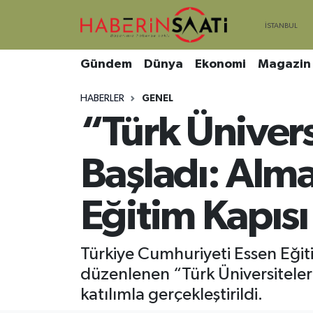
Asayiş
Nöbetçi Eczaneler
Gündem
Dünya
Ekonomi
Magazin
Bilim ve Teknoloji
Hava Durumu
HABERLER
GENEL
“Türk Ünivers
Çevre
Trafik Durumu
DIŞ HABER
Süper Lig Puan Durumu ve Fikstür
Başladı: Alm
Dünya
Tüm Manşetler
Eğitim Kapısı
Eğitim
Son Dakika Haberleri
Türkiye Cumhuriyeti Essen Eğiti
Ekonomi
Haber Arşivi
düzenlenen “Türk Üniversiteler
katılımla gerçekleştirildi.
Genel