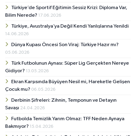
Türkiye’de Sportif Eğitimin Sessiz Krizi: Diploma Var,
Bilim Nerede?
17.06.2026
Türkiye, Avustralya’ya Değil Kendi Yanlışlarına Yenildi
14.06.2026
Dünya Kupası Öncesi Son Viraj: Türkiye Hazır mı?
05.06.2026
Türk Futbolunun Aynası: Süper Lig Gerçekten Nereye
Gidiyor?
13.05.2026
Ekran Karşısında Büyüyen Nesil mi, Hareketle Gelişen
Çocuk mu?
06.05.2026
Derbinin Şifreleri: Zihnin, Temponun ve Detayın
Savaşı
24.04.2026
Futbolda Temizlik Yarım Olmaz: TFF Neden Aynaya
Bakmıyor?
15.04.2026