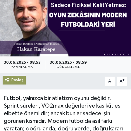
Gündem
Haberde İnsan
Kültür-Sanat
Magazin
30.06.2025 - 08:53
30.06.2025 - 08:59
YAYINLANMA
GÜNCELLEME
Podcast
Paylaş
-
+
A
A
Politika
Futbol, yalnızca bir atletizm oyunu değildir.
Sağlık
Sprint süreleri, VO2max değerleri ve kas kütlesi
elbette önemlidir; ancak bunlar sadece işin
Siyaset
görünen kısmıdır. Modern futbolda asıl farkı
yaratan; doğru anda, doğru yerde, doğru kararı
Spor