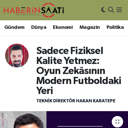
Asayiş
Nöbetçi Eczaneler
Gündem
Dünya
Ekonomi
Magazin
Politika
Bilim ve Teknoloji
Hava Durumu
Sadece Fiziksel
Çevre
Trafik Durumu
Kalite Yetmez:
DIŞ HABER
Süper Lig Puan Durumu ve Fikstür
Oyun Zekâsının
Modern Futboldaki
Dünya
Tüm Manşetler
Yeri
Eğitim
Son Dakika Haberleri
TEKNIK DIREKTÖR HAKAN KARATEPE
Ekonomi
Haber Arşivi
Genel