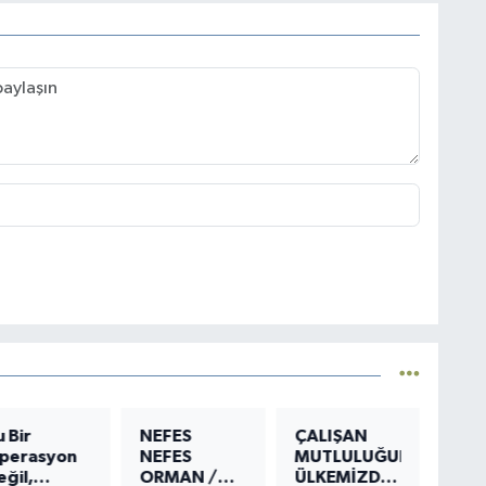
u Bir
NEFES
ÇALIŞAN
perasyon
NEFES
MUTLULUĞUNA
eğil,
ORMAN /
ÜLKEMİZDEN