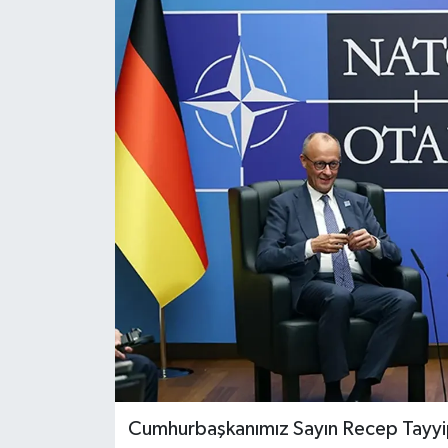
Gündem
Haberde İnsan
Kültür-Sanat
Magazin
Podcast
Politika
Sağlık
Siyaset
Cumhurbaşkanımız Sayın Recep Tayyip
Spor