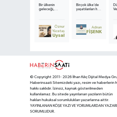
Çeker?”
H
gelir, bu
Bir ülkenin
Birçok ülke’de
D
cümleyi
S
geleceği,
yaşatılanları hâlâ
Ve
genişletmek
sınıflarda
“ekonomik
ge
istesek, anneyi
sessizce oturan
kriz” diye
gi
anlatmaya,
çocukların
adlandırmak,
gö
dokuz ay taşır
kalbinde atar. O
gerçeği eksik
ko
Öznur
Nurten
Adnan
tüm hormonları
kalp
okumaktır.
Ve
Yücetaş
Uyanık
FİŞENK
vücudu alt üst
kırıldığında,
De
Uysal
olur, ama sonuç
sadece bir
Ni
öyle
hayat değil; bir
M
mucizevidirki, o
toplumun
sevinci yaşamak
umudu da yara
için sabırsızlanır.
alır.
© Copyright 2011- 2026 İlhan Kılıç Dijital Medya Gr
Haberinsaati Sitemizdeki yazı, resim ve haberlerin 
hakkı saklıdır. İzinsiz, kaynak gösterilmeden
kullanılamaz. Bu sitede yayınlanan yazıların bütün
hakları hukuksal sorumlulukları yazarlarına aittir.
YAYINLANAN KÖŞE YAZI VE YORUMLARDAN YAZAR
SORUMLUDUR.