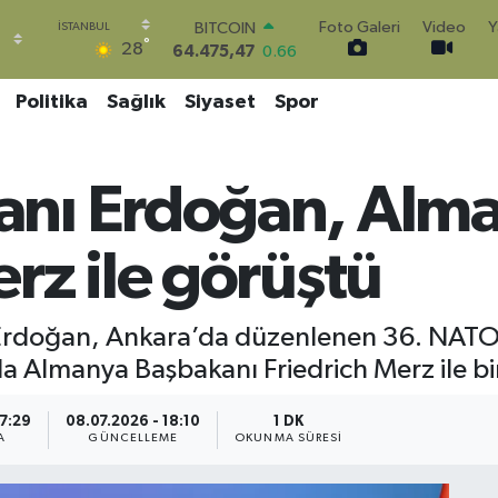
64.475,47
0.66
Foto Galeri
Video
Y
DOLAR
°
28
47,5986
0.06
EURO
Politika
Sağlık
Siyaset
Spor
55,0700
0.1
STERLİN
64,2438
0.21
GRAM ALTIN
nı Erdoğan, Alm
6518.23
0.39
BİST100
13.703
0
rz ile görüştü
rdoğan, Ankara’da düzenlenen 36. NATO 
nda Almanya Başbakanı Friedrich Merz ile bi
17:29
08.07.2026 - 18:10
1 DK
A
GÜNCELLEME
OKUNMA SÜRESI