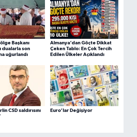
Bölge Başkanı
Almanya’dan Göçte Dikkat
 dualarla son
Çeken Tablo: En Çok Tercih
na uğurlandı
Edilen Ülkeler Açıklandı
lin CSD saldırısını
Euro’lar Değişiyor
”