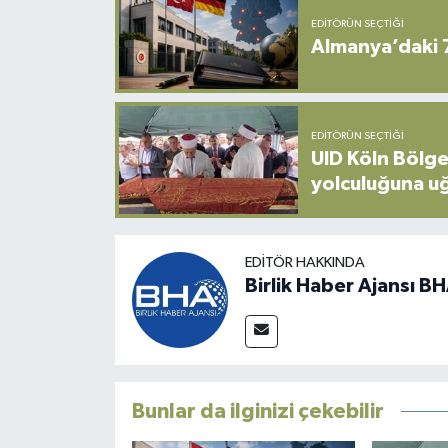
EDITÖRÜN SEÇTIĞI
Almanya’daki 
EDITÖRÜN SEÇTIĞI
UID Köln Bölge
yolculuğuna u
EDITÖR HAKKINDA
Birlik Haber Ajansı B
Bunlar da ilginizi çekebilir