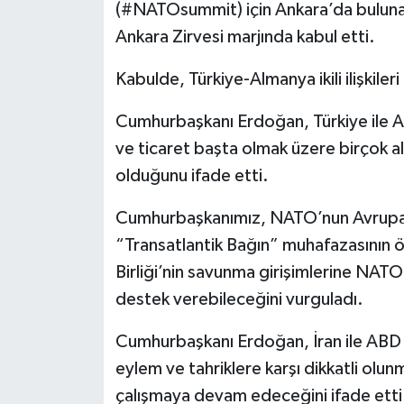
(#NATOsummit) için Ankara’da buluna
Ankara Zirvesi marjında kabul etti.
Yerel
Kabulde, Türkiye-Almanya ikili ilişkileri
Cumhurbaşkanı Erdoğan, Türkiye ile Alm
ve ticaret başta olmak üzere birçok ala
olduğunu ifade etti.
Cumhurbaşkanımız, NATO’nun Avrupa 
“Transatlantik Bağın” muhafazasının ö
Birliği’nin savunma girişimlerine NATO
destek verebileceğini vurguladı.
Cumhurbaşkanı Erdoğan, İran ile ABD
eylem ve tahriklere karşı dikkatli olunma
çalışmaya devam edeceğini ifade etti