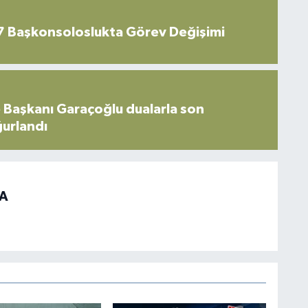
7 Başkonsoloslukta Görev Değişimi
 Başkanı Garaçoğlu dualarla son
ğurlandı
HA