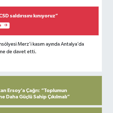
CSD saldırısını kınıyoruz”
e
ölyesi Merz’i kasım ayında Antalya’da
ne de davet etti.
an Ersoy’a Çağrı: “Toplumun
ne Daha Güçlü Sahip Çıkılmalı”