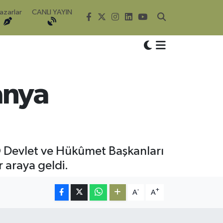
azarlar
CANLI YAYIN
anya
Devlet ve Hükûmet Başkanları
r araya geldi.
-
+
A
A