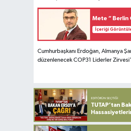
Mete “ Berlin 
İçeriği Görüntül
Cumhurbaşkanı Erdoğan, Almanya Şans
düzenlenecek COP31 Liderler Zirvesi’
EDITÖRÜN SEÇTIĞI
TUTAP’tan Bak
Hassasiyetleri