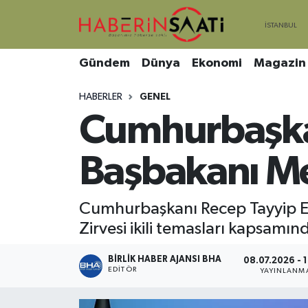
Asayiş
Nöbetçi Eczaneler
Gündem
Dünya
Ekonomi
Magazin
Bilim ve Teknoloji
Hava Durumu
HABERLER
GENEL
Cumhurbaşka
Çevre
Trafik Durumu
DIŞ HABER
Süper Lig Puan Durumu ve Fikstür
Başbakanı Me
Dünya
Tüm Manşetler
Cumhurbaşkanı Recep Tayyip E
Zirvesi ikili temasları kapsamı
Eğitim
Son Dakika Haberleri
BIRLIK HABER AJANSI BHA
Ekonomi
Haber Arşivi
08.07.2026 - 
EDITÖR
YAYINLANM
Genel