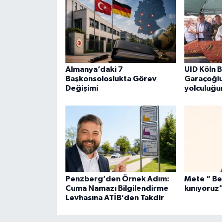
Almanya’daki 7
UID Köln 
Başkonsoloslukta Görev
Garaçoğlu
Değişimi
yolculuğu
Penzberg’den Örnek Adım:
Mete “ Ber
Cuma Namazı Bilgilendirme
kınıyoruz
Levhasına ATİB’den Takdir