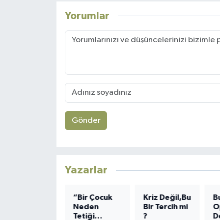
Yorumlar
Gönder
Yazarlar
ANNE
“Bir Çocuk
Kriz Değil,Bu
B
Neden
Bir Tercih mi
O
Kelime
Tetiği
?
D
dağarcığı az