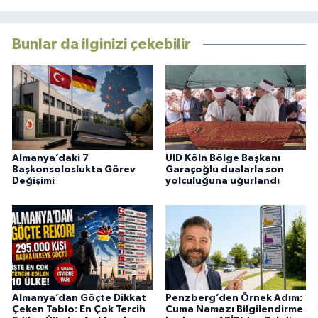
Bunlar da ilginizi çekebilir
Almanya’daki 7
UID Köln Bölge Başkanı
Başkonsoloslukta Görev
Garaçoğlu dualarla son
Değişimi
yolculuğuna uğurlandı
Almanya’dan Göçte Dikkat
Penzberg’den Örnek Adım:
Çeken Tablo: En Çok Tercih
Cuma Namazı Bilgilendirme