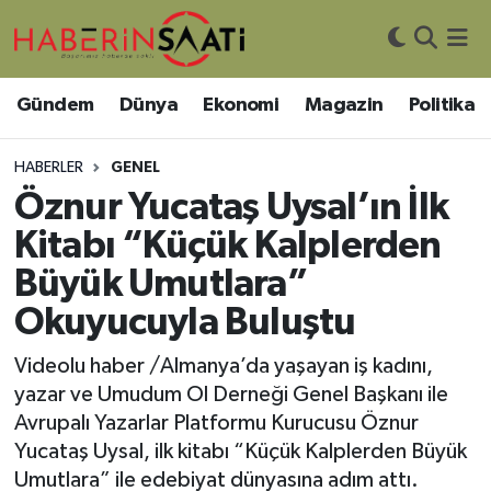
Asayiş
Nöbetçi Eczaneler
Gündem
Dünya
Ekonomi
Magazin
Politika
Bilim ve Teknoloji
Hava Durumu
HABERLER
GENEL
Çevre
Trafik Durumu
Öznur Yucataş Uysal’ın İlk
Kitabı “Küçük Kalplerden
DIŞ HABER
Süper Lig Puan Durumu ve Fikstür
Büyük Umutlara”
Dünya
Tüm Manşetler
Okuyucuyla Buluştu
Eğitim
Son Dakika Haberleri
Videolu haber /Almanya’da yaşayan iş kadını,
yazar ve Umudum Ol Derneği Genel Başkanı ile
Ekonomi
Haber Arşivi
Avrupalı Yazarlar Platformu Kurucusu Öznur
Yucataş Uysal, ilk kitabı “Küçük Kalplerden Büyük
Genel
Umutlara” ile edebiyat dünyasına adım attı.