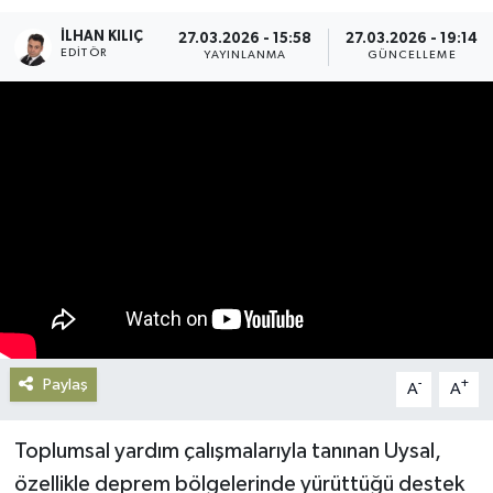
İLHAN KILIÇ
Gündem
27.03.2026 - 15:58
27.03.2026 - 19:14
EDITÖR
YAYINLANMA
GÜNCELLEME
Haberde İnsan
Kültür-Sanat
Magazin
Podcast
Politika
Sağlık
Paylaş
-
+
A
A
Siyaset
Toplumsal yardım çalışmalarıyla tanınan Uysal,
özellikle deprem bölgelerinde yürüttüğü destek
Spor