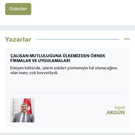
Gönder
Yazarlar
Geçiş Döneminde Bireysel Atletik Performans
Antrenörü Gerekli mi? Yoksa Gereksiz Bir Lüks mü?
Futbol sezonu sona erdiğinde tribünler sessizleşir, antrenman
sahaları boşalır ve birçok kişi futbolcuların birkaç hafta
boyunca hiçbir şey yapmadan dinlendiğini düşünür. Oysa
modern futbolda gerçek tam tersidir.
Teknik Direktör Hakan
Karatepe