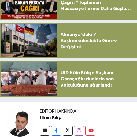
Çağrı: “Toplumun
Hassasiyetlerine Daha Güçlü
Sahip Çıkılmalı”
Almanya’daki 7
Başkonsoloslukta Görev
Değişimi
UID Köln Bölge Başkanı
Garaçoğlu dualarla son
yolculuğuna uğurlandı
EDITÖR HAKKINDA
İlhan Kılıç