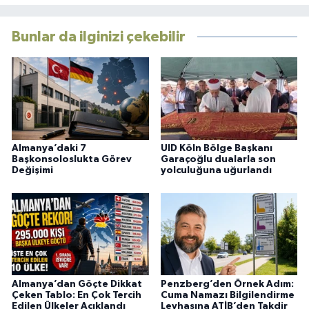
Bunlar da ilginizi çekebilir
Almanya’daki 7
UID Köln Bölge Başkanı
Başkonsoloslukta Görev
Garaçoğlu dualarla son
Değişimi
yolculuğuna uğurlandı
Almanya’dan Göçte Dikkat
Penzberg’den Örnek Adım:
Çeken Tablo: En Çok Tercih
Cuma Namazı Bilgilendirme
Edilen Ülkeler Açıklandı
Levhasına ATİB’den Takdir