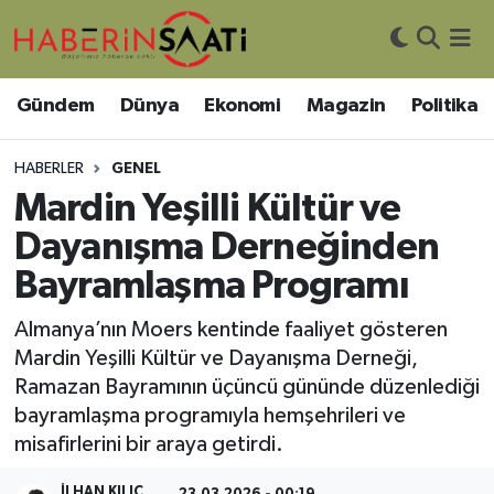
Asayiş
Nöbetçi Eczaneler
Gündem
Dünya
Ekonomi
Magazin
Politika
Bilim ve Teknoloji
Hava Durumu
HABERLER
GENEL
Çevre
Trafik Durumu
Mardin Yeşilli Kültür ve
Dayanışma Derneğinden
DIŞ HABER
Süper Lig Puan Durumu ve Fikstür
Bayramlaşma Programı
Dünya
Tüm Manşetler
Almanya’nın Moers kentinde faaliyet gösteren
Mardin Yeşilli Kültür ve Dayanışma Derneği,
Eğitim
Son Dakika Haberleri
Ramazan Bayramının üçüncü gününde düzenlediği
bayramlaşma programıyla hemşehrileri ve
Ekonomi
Haber Arşivi
misafirlerini bir araya getirdi.
Genel
İLHAN KILIÇ