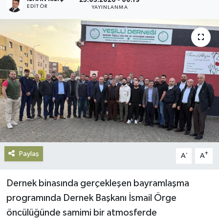
23.03.2026 - 00:19
EDITÖR
YAYINLANMA
Gündem
Haberde İnsan
Kültür-Sanat
Magazin
Podcast
Politika
Paylaş
-
+
A
A
Sağlık
Dernek binasında gerçekleşen bayramlaşma
Siyaset
programında Dernek Başkanı İsmail Örge
öncülüğünde samimi bir atmosferde
Spor