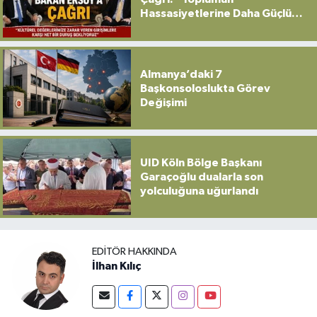
Hassasiyetlerine Daha Güçlü
Sahip Çıkılmalı”
Almanya’daki 7
Başkonsoloslukta Görev
Değişimi
UID Köln Bölge Başkanı
Garaçoğlu dualarla son
yolculuğuna uğurlandı
EDITÖR HAKKINDA
İlhan Kılıç