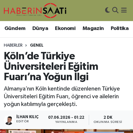
Asayiş
Nöbetçi Eczaneler
Gündem
Dünya
Ekonomi
Magazin
Politika
Bilim ve Teknoloji
Hava Durumu
HABERLER
GENEL
Çevre
Trafik Durumu
Köln’de Türkiye
Üniversiteleri Eğitim
DIŞ HABER
Süper Lig Puan Durumu ve Fikstür
Fuarı’na Yoğun İlgi
Dünya
Tüm Manşetler
Almanya’nın Köln kentinde düzenlenen Türkiye
Üniversiteleri Eğitim Fuarı, öğrenci ve ailelerin
Eğitim
Son Dakika Haberleri
yoğun katılımıyla gerçekleşti.
Ekonomi
Haber Arşivi
İLHAN KILIÇ
07.06.2026 - 01:22
2 DK
EDITÖR
YAYINLANMA
OKUNMA SÜRESI
Genel