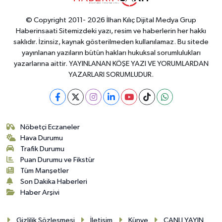
© Copyright 2011- 2026 İlhan Kılıç Dijital Medya Grup
Haberinsaati Sitemizdeki yazı, resim ve haberlerin her hakkı
saklıdır. İzinsiz, kaynak gösterilmeden kullanılamaz. Bu sitede
yayınlanan yazıların bütün hakları hukuksal sorumlulukları
yazarlarına aittir. YAYINLANAN KÖŞE YAZI VE YORUMLARDAN
YAZARLARI SORUMLUDUR.
Nöbetçi Eczaneler
Hava Durumu
Trafik Durumu
Puan Durumu ve Fikstür
Tüm Manşetler
Son Dakika Haberleri
Haber Arşivi
Gizlilik Sözleşmesi
İletişim
Künye
CANLI YAYIN