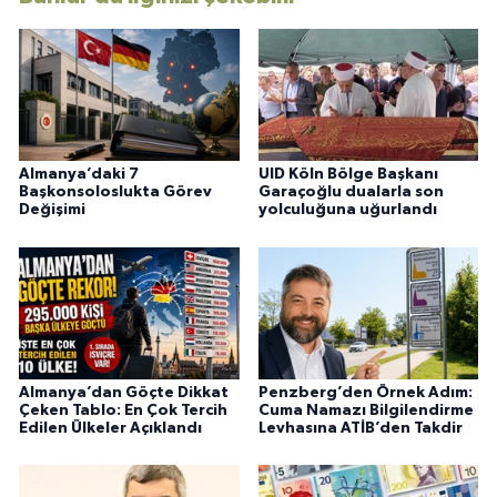
Almanya’daki 7
UID Köln Bölge Başkanı
Başkonsoloslukta Görev
Garaçoğlu dualarla son
Değişimi
yolculuğuna uğurlandı
Almanya’dan Göçte Dikkat
Penzberg’den Örnek Adım:
Çeken Tablo: En Çok Tercih
Cuma Namazı Bilgilendirme
Edilen Ülkeler Açıklandı
Levhasına ATİB’den Takdir