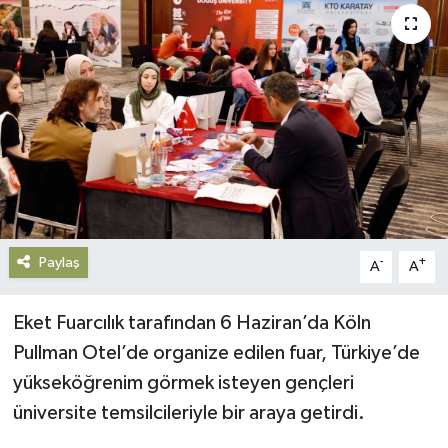
Gündem
Haberde İnsan
Kültür-Sanat
Magazin
Podcast
Paylaş
-
+
A
A
Politika
Eket Fuarcılık tarafından 6 Haziran’da Köln
Sağlık
Pullman Otel’de organize edilen fuar, Türkiye’de
yükseköğrenim görmek isteyen gençleri
Siyaset
üniversite temsilcileriyle bir araya getirdi.
Spor