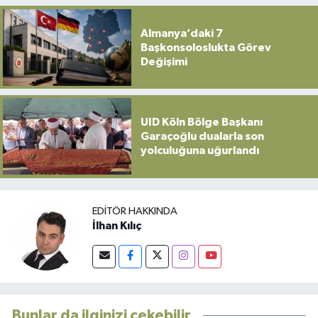
Almanya’daki 7
Başkonsoloslukta Görev
Değişimi
UID Köln Bölge Başkanı
Garaçoğlu dualarla son
yolculuğuna uğurlandı
EDITÖR HAKKINDA
İlhan Kılıç
Bunlar da ilginizi çekebilir