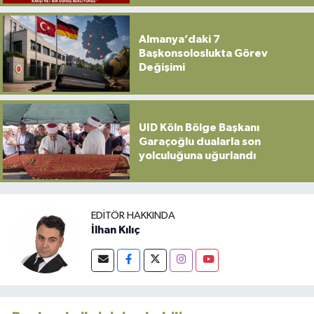
Almanya’daki 7
Başkonsoloslukta Görev
Değişimi
UID Köln Bölge Başkanı
Garaçoğlu dualarla son
yolculuğuna uğurlandı
EDITÖR HAKKINDA
İlhan Kılıç