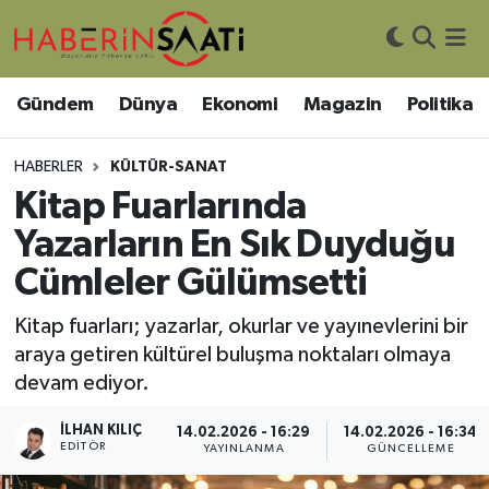
Asayiş
Nöbetçi Eczaneler
Gündem
Dünya
Ekonomi
Magazin
Politika
Bilim ve Teknoloji
Hava Durumu
HABERLER
KÜLTÜR-SANAT
Çevre
Trafik Durumu
Kitap Fuarlarında
Yazarların En Sık Duyduğu
DIŞ HABER
Süper Lig Puan Durumu ve Fikstür
Cümleler Gülümsetti
Dünya
Tüm Manşetler
Kitap fuarları; yazarlar, okurlar ve yayınevlerini bir
araya getiren kültürel buluşma noktaları olmaya
Eğitim
Son Dakika Haberleri
devam ediyor.
Ekonomi
Haber Arşivi
İLHAN KILIÇ
14.02.2026 - 16:29
14.02.2026 - 16:34
EDITÖR
YAYINLANMA
GÜNCELLEME
Genel