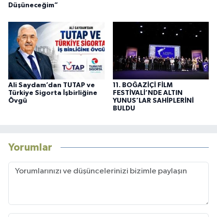
Düşüneceğim”
Ali Saydam’dan TUTAP ve
11. BOĞAZİÇİ FİLM
Türkiye Sigorta İşbirliğine
FESTİVALİ’NDE ALTIN
Övgü
YUNUS’LAR SAHİPLERİNİ
BULDU
Yorumlar