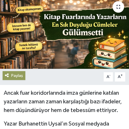
Gündem
Haberde İnsan
Kültür-Sanat
Magazin
Podcast
Paylaş
-
+
A
A
Politika
Ancak fuar koridorlarında imza günlerine katılan
Sağlık
yazarların zaman zaman karşılaştığı bazı ifadeler,
hem düşündürüyor hem de tebessüm ettiriyor.
Siyaset
Yazar Burhanettin Uysal’ın Sosyal medyada
Spor