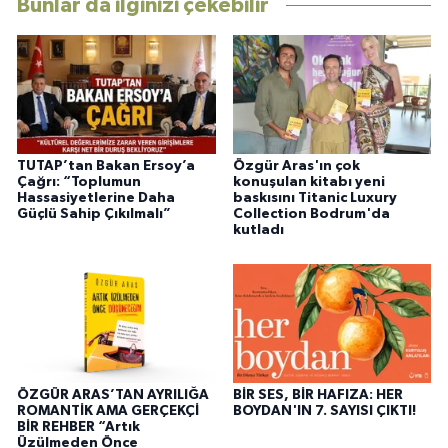
Bunlar da ilginizi çekebilir
TUTAP’tan Bakan Ersoy’a
Özgür Aras'ın çok
Çağrı: “Toplumun
konuşulan kitabı yeni
Hassasiyetlerine Daha
baskısını Titanic Luxury
Güçlü Sahip Çıkılmalı”
Collection Bodrum'da
kutladı
ÖZGÜR ARAS’TAN AYRILIĞA
BİR SES, BİR HAFIZA: HER
ROMANTİK AMA GERÇEKÇİ
BOYDAN'IN 7. SAYISI ÇIKTI!
BİR REHBER “Artık
Üzülmeden Önce