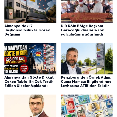
Almanya’daki 7
UID Köln Bölge Başkanı
Başkonsoloslukta Görev
Garaçoğlu dualarla son
Değişimi
yolculuğuna uğurlandı
Almanya’dan Göçte Dikkat
Penzberg’den Örnek Adım:
Çeken Tablo: En Çok Tercih
Cuma Namazı Bilgilendirme
Edilen Ülkeler Açıklandı
Levhasına ATİB’den Takdir