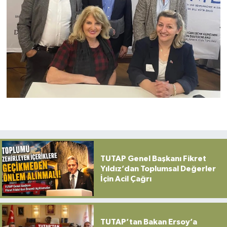
TUTAP Genel Başkanı Fikret
Yıldız’dan Toplumsal Değerler
İçin Acil Çağrı
TUTAP’tan Bakan Ersoy’a