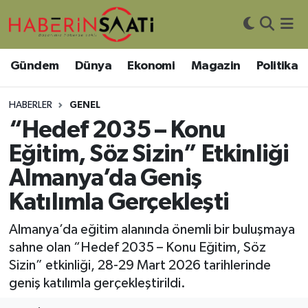
Asayiş
Nöbetçi Eczaneler
Gündem
Dünya
Ekonomi
Magazin
Politika
Bilim ve Teknoloji
Hava Durumu
HABERLER
GENEL
Çevre
Trafik Durumu
“Hedef 2035 – Konu
Eğitim, Söz Sizin” Etkinliği
DIŞ HABER
Süper Lig Puan Durumu ve Fikstür
Almanya’da Geniş
Dünya
Tüm Manşetler
Katılımla Gerçekleşti
Eğitim
Son Dakika Haberleri
Almanya’da eğitim alanında önemli bir buluşmaya
sahne olan “Hedef 2035 – Konu Eğitim, Söz
Ekonomi
Haber Arşivi
Sizin” etkinliği, 28-29 Mart 2026 tarihlerinde
geniş katılımla gerçekleştirildi.
Genel