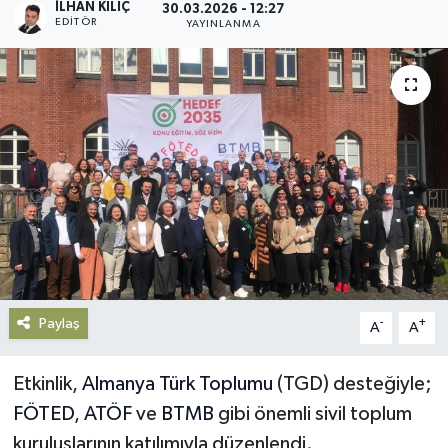
İLHAN KILIÇ
30.03.2026 - 12:27
EDITÖR
YAYINLANMA
Gündem
Haberde İnsan
Kültür-Sanat
Magazin
Podcast
Politika
Paylaş
-
+
A
A
Sağlık
Etkinlik,
Almanya Türk Toplumu
(TGD) desteğiyle;
Siyaset
FÖTED
,
ATÖF
ve
BTMB
gibi önemli sivil toplum
kuruluşlarının katılımıyla düzenlendi.
Spor