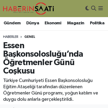
Asayiş
Nöbetçi Eczaneler
Gündem
Dünya
Ekonomi
Magazin
Politika
Bilim ve Teknoloji
Hava Durumu
HABERLER
GENEL
Çevre
Trafik Durumu
Essen
Başkonsolosluğu’nda
DIŞ HABER
Süper Lig Puan Durumu ve Fikstür
Öğretmenler Günü
Dünya
Tüm Manşetler
Coşkusu
Eğitim
Son Dakika Haberleri
Türkiye Cumhuriyeti Essen Başkonsolosluğu
Eğitim Ataşeliği tarafından düzenlenen
Ekonomi
Haber Arşivi
Öğretmenler Günü programı, yoğun katılım ve
duygu dolu anlarla gerçekleştirildi.
Genel