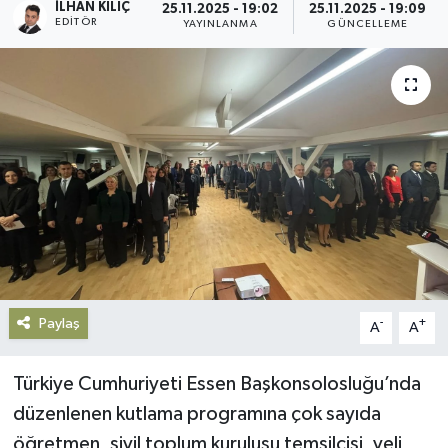
İLHAN KILIÇ
25.11.2025 - 19:02
25.11.2025 - 19:09
EDITÖR
YAYINLANMA
GÜNCELLEME
Gündem
Haberde İnsan
Kültür-Sanat
Magazin
Podcast
Politika
Paylaş
-
+
A
A
Sağlık
Türkiye Cumhuriyeti Essen Başkonsolosluğu’nda
Siyaset
düzenlenen kutlama programına çok sayıda
öğretmen, sivil toplum kuruluşu temsilcisi, veli,
Spor