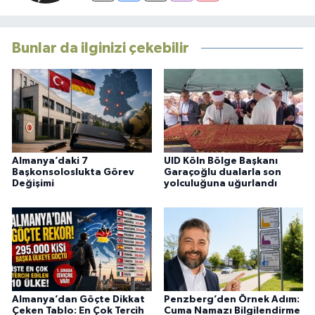
Bunlar da ilginizi çekebilir
Almanya’daki 7
UID Köln Bölge Başkanı
Başkonsoloslukta Görev
Garaçoğlu dualarla son
Değişimi
yolculuğuna uğurlandı
Almanya’dan Göçte Dikkat
Penzberg’den Örnek Adım:
Çeken Tablo: En Çok Tercih
Cuma Namazı Bilgilendirme