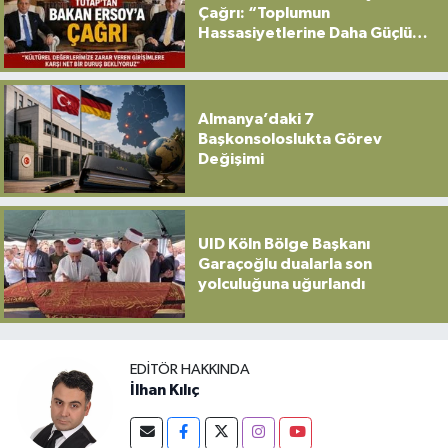
Çağrı: “Toplumun
Hassasiyetlerine Daha Güçlü
Sahip Çıkılmalı”
Almanya’daki 7
Başkonsoloslukta Görev
Değişimi
UID Köln Bölge Başkanı
Garaçoğlu dualarla son
yolculuğuna uğurlandı
EDITÖR HAKKINDA
İlhan Kılıç