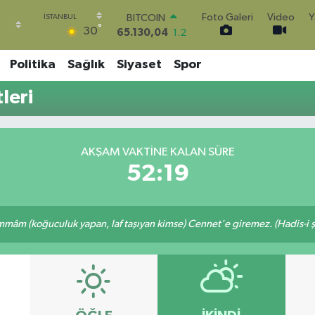
Foto Galeri
Video
Y
BITCOIN
°
30
65.130,04
1.2
DOLAR
47,7106
0.17
Politika
Sağlık
Siyaset
Spor
EURO
55,1652
0.27
leri
STERLİN
64,4046
0.35
GRAM ALTIN
6618.49
2.12
AKŞAM VAKTINE KALAN SÜRE
BİST100
52:19
13.773
-19
mâm (koğuculuk yapan, laf taşıyan kimse) Cennet'e giremez. (Hadis-i şe