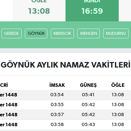
ÖĞLE
İKINDI
13:08
16:59
GEREDE
GÖYNÜK
KIBRISCIK
MENGEN
MUDURNU
GÖYNÜK AYLIK NAMAZ VAKITLERI
İCRİ
İMSAK
GÜNEŞ
ÖĞLE
fer 1448
03:54
05:41
13:08
fer 1448
03:55
05:42
13:08
fer 1448
03:57
05:42
13:08
fer 1448
03:58
05:43
13:08