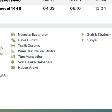
levvel 1448
04:37
06:09
13:04
levvel 1448
04:39
06:10
13:04
Nöbetçi Eczaneler
Gizlilik Sözleşm
Hava Durumu
Künye
Trafik Durumu
up
Puan Durumu ve Fikstür
her
Tüm Manşetler
Son Dakika Haberleri
Haber Arşivi
LARI