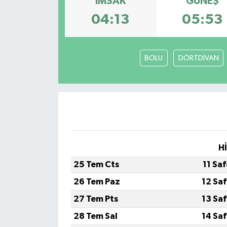
İMSAK
GÜNEŞ
04:13
05:53
Gündem
Haberde İnsan
BOLU
DÖRTDİVAN
Kültür-Sanat
Magazin
Podcast
Politika
H
25 Tem Cts
11 Sa
Sağlık
26 Tem Paz
12 Sa
Siyaset
27 Tem Pts
13 Sa
28 Tem Sal
14 Sa
Spor