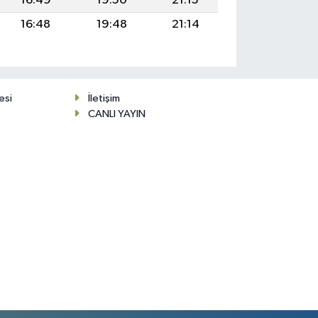
16:49
19:50
21:15
16:48
19:48
21:14
esi
İletişim
CANLI YAYIN