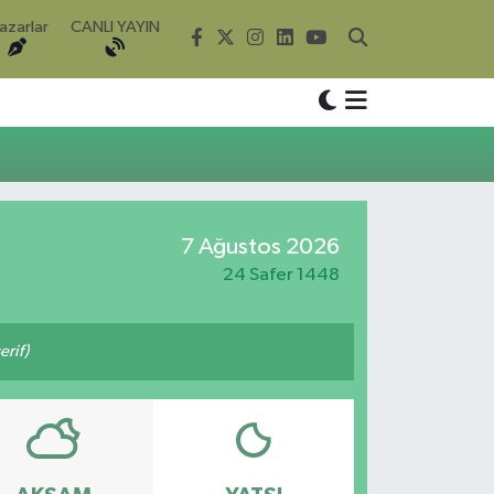
azarlar
CANLI YAYIN
7 Ağustos 2026
24 Safer 1448
rif)