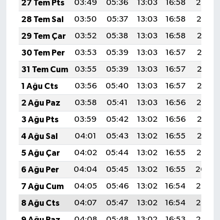
27 Tem Pts
03:49
05:36
13:03
16:58
20:20
28 Tem Sal
03:50
05:37
13:03
16:58
20:19
29 Tem Çar
03:52
05:38
13:03
16:58
20:18
30 Tem Per
03:53
05:39
13:03
16:57
20:17
31 Tem Cum
03:55
05:39
13:03
16:57
20:16
1 Ağu Cts
03:56
05:40
13:03
16:57
20:15
2 Ağu Paz
03:58
05:41
13:03
16:56
20:14
3 Ağu Pts
03:59
05:42
13:02
16:56
20:13
4 Ağu Sal
04:01
05:43
13:02
16:55
20:12
5 Ağu Çar
04:02
05:44
13:02
16:55
20:10
6 Ağu Per
04:04
05:45
13:02
16:55
20:09
7 Ağu Cum
04:05
05:46
13:02
16:54
20:08
8 Ağu Cts
04:07
05:47
13:02
16:54
20:07
9 Ağu Paz
04:08
05:48
13:02
16:53
20:06