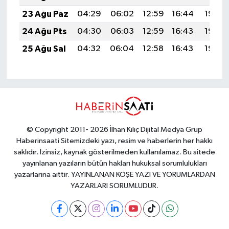
23 Ağu Paz
04:29
06:02
12:59
16:44
19:46
24 Ağu Pts
04:30
06:03
12:59
16:43
19:45
25 Ağu Sal
04:32
06:04
12:58
16:43
19:43
© Copyright 2011- 2026 İlhan Kılıç Dijital Medya Grup
Haberinsaati Sitemizdeki yazı, resim ve haberlerin her hakkı
saklıdır. İzinsiz, kaynak gösterilmeden kullanılamaz. Bu sitede
yayınlanan yazıların bütün hakları hukuksal sorumlulukları
yazarlarına aittir. YAYINLANAN KÖŞE YAZI VE YORUMLARDAN
YAZARLARI SORUMLUDUR.