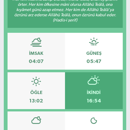
örter. Her kim öfkesine mâni olursa Allâhü Teâlâ, ona
kıyâmet günü azap etmez. Her kim de Allâhü Teâlâ'ya
Gündem
özrünü arz ederse Allâhü Teâlâ, onun özrünü kabul eder.
(Hadis-i şerif)
Haberde İnsan
Kültür-Sanat
İMSAK
GÜNEŞ
Magazin
04:07
05:47
Podcast
Politika
ÖĞLE
İKINDI
Sağlık
13:02
16:54
Siyaset
Spor