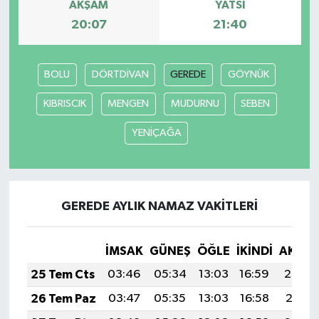
AKŞAM
YATSI
20:07
21:40
Yerel
BOLU
DÖRTDİVAN
GEREDE
GÖYNÜK
KIBRISCIK
MENGEN
MUDURNU
SEBEN
YENİÇAĞA
GEREDE AYLIK NAMAZ VAKITLERI
İMSAK
GÜNEŞ
ÖĞLE
İKINDI
AKŞA
25 Tem Cts
03:46
05:34
13:03
16:59
20:22
26 Tem Paz
03:47
05:35
13:03
16:58
20:21