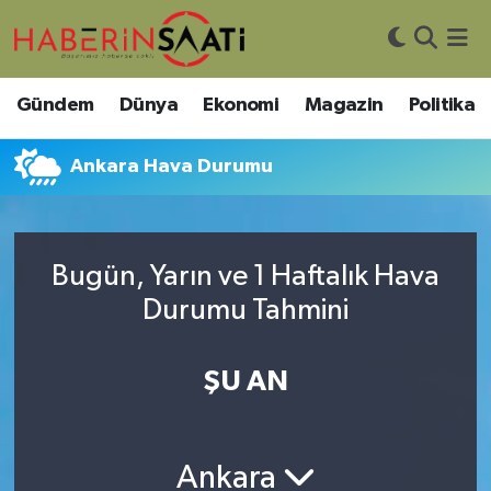
Asayiş
Nöbetçi Eczaneler
Gündem
Dünya
Ekonomi
Magazin
Politika
Bilim ve Teknoloji
Hava Durumu
Ankara Hava Durumu
Çevre
Trafik Durumu
DIŞ HABER
Süper Lig Puan Durumu ve Fikstür
Bugün, Yarın ve 1 Haftalık Hava
Durumu Tahmini
Dünya
Tüm Manşetler
Eğitim
Son Dakika Haberleri
ŞU AN
Ekonomi
Haber Arşivi
Ankara
Genel