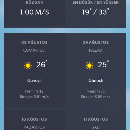
RÜZGAR
EN DÜŞÜK / EN YÜKSEK
°
°
1.00 M/S
19
/ 33
08 AĞUSTOS
09 AĞUSTOS
CUMARTESI
PAZAR
°
°
26
25
Güneşli
Güneşli
Nem: %42
Nem: %36
Rüzgar: 5.61 m/s
Rüzgar: 8.69 m/s
10 AĞUSTOS
11 AĞUSTOS
PAZARTESI
SALI