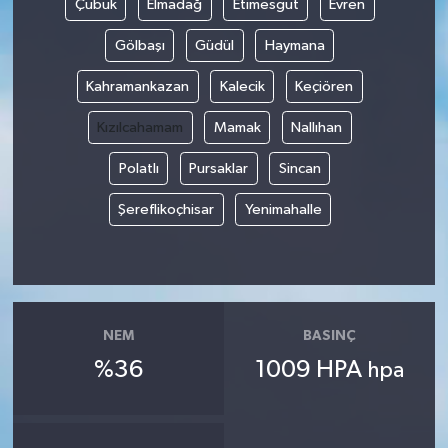
Çubuk
Elmadağ
Etimesgut
Evren
Gölbaşı
Güdül
Haymana
Yerel
Kahramankazan
Kalecik
Keçiören
Kızılcahamam
Mamak
Nallıhan
Polatlı
Pursaklar
Sincan
Şereflikoçhisar
Yenimahalle
NEM
BASINÇ
%36
1009 HPA
hpa