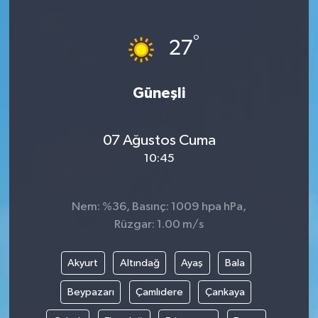
Gündem
°
27
Haberde İnsan
Güneşli
Kültür-Sanat
Magazin
07 Ağustos Cuma
10:45
Podcast
Politika
Nem: %36, Basınç: 1009 hpa hPa,
Rüzgar: 1.00 m/s
Sağlık
Akyurt
Altındağ
Ayaş
Bala
Siyaset
Beypazarı
Çamlıdere
Çankaya
Spor