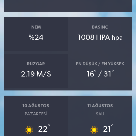
Yerel
NEM
BASINÇ
%24
1008 HPA
hpa
RÜZGAR
EN DÜŞÜK / EN YÜKSEK
°
°
2.19 M/S
16
/ 31
10 AĞUSTOS
11 AĞUSTOS
PAZARTESI
SALI
°
°
22
21