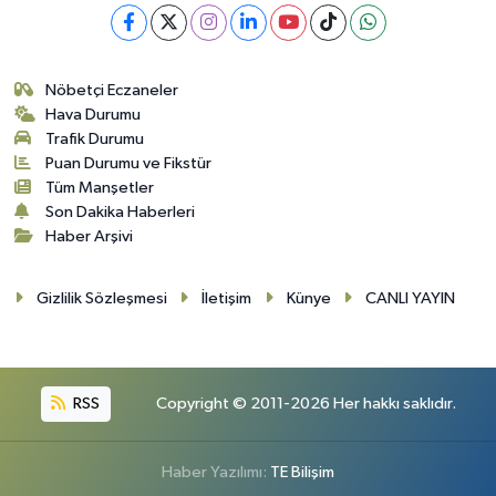
Nöbetçi Eczaneler
Hava Durumu
Trafik Durumu
Puan Durumu ve Fikstür
Tüm Manşetler
Son Dakika Haberleri
Haber Arşivi
Gizlilik Sözleşmesi
İletişim
Künye
CANLI YAYIN
RSS
Copyright © 2011-2026 Her hakkı saklıdır.
Haber Yazılımı:
TE Bilişim