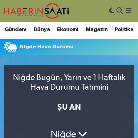
Asayiş
Nöbetçi Eczaneler
Gündem
Dünya
Ekonomi
Magazin
Politika
Bilim ve Teknoloji
Hava Durumu
Niğde Hava Durumu
Çevre
Trafik Durumu
DIŞ HABER
Süper Lig Puan Durumu ve Fikstür
Niğde Bugün, Yarın ve 1 Haftalık
Hava Durumu Tahmini
Dünya
Tüm Manşetler
Eğitim
Son Dakika Haberleri
ŞU AN
Ekonomi
Haber Arşivi
Niğde
Genel