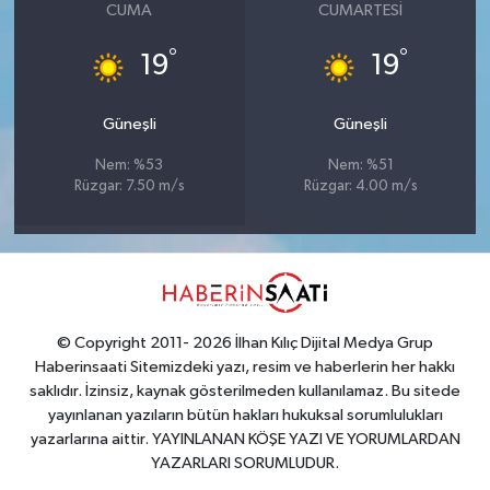
CUMA
CUMARTESI
°
°
19
19
Güneşli
Güneşli
Nem: %53
Nem: %51
Rüzgar: 7.50 m/s
Rüzgar: 4.00 m/s
© Copyright 2011- 2026 İlhan Kılıç Dijital Medya Grup
Haberinsaati Sitemizdeki yazı, resim ve haberlerin her hakkı
saklıdır. İzinsiz, kaynak gösterilmeden kullanılamaz. Bu sitede
yayınlanan yazıların bütün hakları hukuksal sorumlulukları
yazarlarına aittir. YAYINLANAN KÖŞE YAZI VE YORUMLARDAN
YAZARLARI SORUMLUDUR.