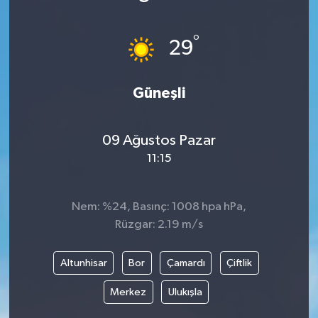
Gündem
°
29
Haberde İnsan
Güneşli
Kültür-Sanat
Magazin
09 Ağustos Pazar
11:15
Podcast
Politika
Nem: %24, Basınç: 1008 hpa hPa,
Rüzgar: 2.19 m/s
Sağlık
Altunhisar
Bor
Çamardı
Çiftlik
Siyaset
Merkez
Ulukışla
Spor