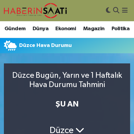
Asayiş
Nöbetçi Eczaneler
Gündem
Dünya
Ekonomi
Magazin
Politika
Bilim ve Teknoloji
Hava Durumu
Düzce Hava Durumu
Çevre
Trafik Durumu
DIŞ HABER
Süper Lig Puan Durumu ve Fikstür
Düzce Bugün, Yarın ve 1 Haftalık
Hava Durumu Tahmini
Dünya
Tüm Manşetler
Eğitim
Son Dakika Haberleri
ŞU AN
Ekonomi
Haber Arşivi
Düzce
Genel