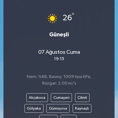
Gündem
°
26
Haberde İnsan
Güneşli
Kültür-Sanat
Magazin
07 Ağustos Cuma
19:15
Podcast
Politika
Nem: %66, Basınç: 1009 hpa hPa,
Rüzgar: 2.00 m/s
Sağlık
Akçakoca
Cumayeri
Çilimli
Siyaset
Gölyaka
Gümüşova
Kaynaşlı
Spor