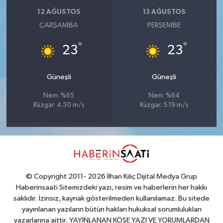
12 AĞUSTOS
13 AĞUSTOS
ÇARŞAMBA
PERŞEMBE
°
°
23
23
Güneşli
Güneşli
Nem: %65
Nem: %64
Rüzgar: 4.50 m/s
Rüzgar: 5.19 m/s
© Copyright 2011- 2026 İlhan Kılıç Dijital Medya Grup
Haberinsaati Sitemizdeki yazı, resim ve haberlerin her hakkı
saklıdır. İzinsiz, kaynak gösterilmeden kullanılamaz. Bu sitede
yayınlanan yazıların bütün hakları hukuksal sorumlulukları
yazarlarına aittir. YAYINLANAN KÖŞE YAZI VE YORUMLARDAN