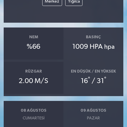
Merkez
Yığılca
Yerel
NEM
BASINÇ
%66
1009 HPA
hpa
RÜZGAR
EN DÜŞÜK / EN YÜKSEK
°
°
2.00 M/S
16
/ 31
08 AĞUSTOS
09 AĞUSTOS
CUMARTESI
PAZAR