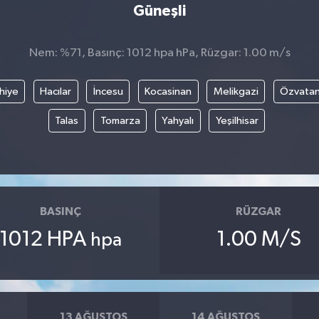
Güneşli
Nem: %71, Basınç: 1012 hpa hPa, Rüzgar: 1.00 m/s
hiye
Hacılar
İncesu
Kocasinan
Melikgazi
Özvata
Talas
Tomarza
Yahyalı
Yeşilhisar
BASINÇ
RÜZGAR
1012 HPA
1.00 M/S
hpa
13 AĞUSTOS
14 AĞUSTOS