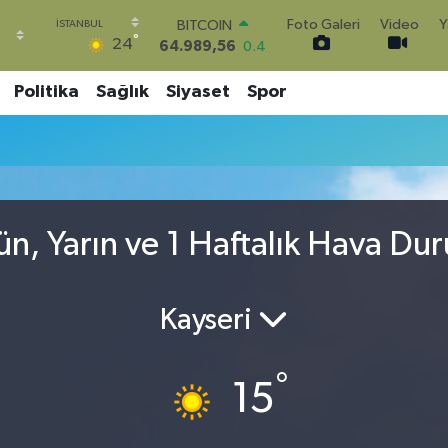
Foto Galeri
Video
Y
BITCOIN
°
24
64.989,56
0.4
DOLAR
47,7239
0.01
Politika
Sağlık
Siyaset
Spor
EURO
55,1823
-0.06
STERLİN
64,4329
-0.02
GRAM ALTIN
6664.02
0.05
ün, Yarın ve 1 Haftalık Hava Du
BİST100
13.779
0
Kayseri
°
15