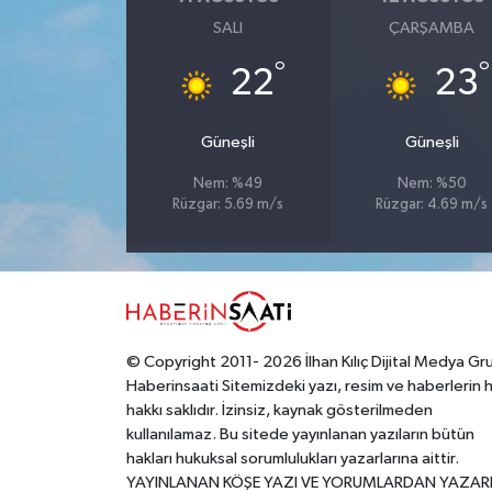
SALI
ÇARŞAMBA
Yerel
°
°
22
23
Güneşli
Güneşli
Nem: %49
Nem: %50
Rüzgar: 5.69 m/s
Rüzgar: 4.69 m/s
© Copyright 2011- 2026 İlhan Kılıç Dijital Medya Gr
Haberinsaati Sitemizdeki yazı, resim ve haberlerin 
hakkı saklıdır. İzinsiz, kaynak gösterilmeden
kullanılamaz. Bu sitede yayınlanan yazıların bütün
hakları hukuksal sorumlulukları yazarlarına aittir.
YAYINLANAN KÖŞE YAZI VE YORUMLARDAN YAZAR