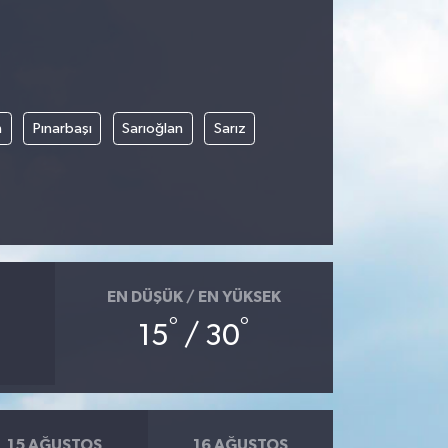
n
Pınarbaşı
Sarıoğlan
Sarız
EN DÜŞÜK / EN YÜKSEK
°
°
15
/ 30
15 AĞUSTOS
16 AĞUSTOS