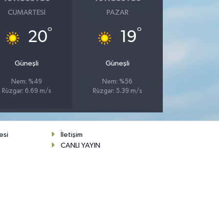
CUMARTESI
PAZAR
°
°
20
19
Güneşli
Güneşli
Nem: %49
Nem: %56
Rüzgar: 6.69 m/s
Rüzgar: 5.39 m/s
esi
İletişim
CANLI YAYIN