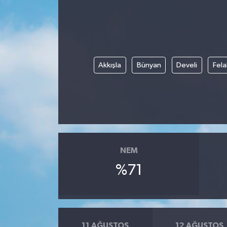
Gündem
Haberde İnsan
Akkışla
Bünyan
Develi
Fela
Kültür-Sanat
Magazin
Podcast
Politika
NEM
%71
Sağlık
Siyaset
Spor
11 AĞUSTOS
12 AĞUSTOS