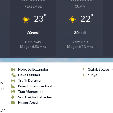
PERŞEMBE
CUMA
°
°
23
22
Güneşli
Güneşli
Nem: %49
Nem: %50
Rüzgar: 6.50 m/s
Rüzgar: 6.50 m/s
Nöbetçi Eczaneler
Gizlilik Sözleşm
Hava Durumu
Künye
Trafik Durumu
up
Puan Durumu ve Fikstür
her
Tüm Manşetler
Son Dakika Haberleri
Haber Arşivi
LARI