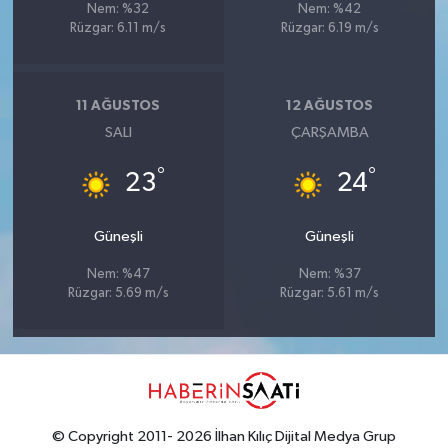
Nem: %32
Nem: %42
Rüzgar: 6.11 m/s
Rüzgar: 6.19 m/s
11 AĞUSTOS
12 AĞUSTOS
SALI
ÇARŞAMBA
°
°
23
24
Güneşli
Güneşli
Nem: %47
Nem: %37
Rüzgar: 5.69 m/s
Rüzgar: 5.61 m/s
© Copyright 2011- 2026 İlhan Kılıç Dijital Medya Grup