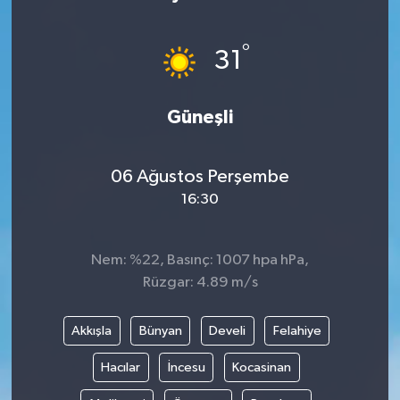
Gündem
°
31
Haberde İnsan
Güneşli
Kültür-Sanat
Magazin
06 Ağustos Perşembe
16:30
Podcast
Politika
Nem: %22, Basınç: 1007 hpa hPa,
Rüzgar: 4.89 m/s
Sağlık
Akkışla
Bünyan
Develi
Felahiye
Siyaset
Hacılar
İncesu
Kocasinan
Spor