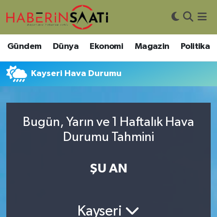
Asayiş
Nöbetçi Eczaneler
Gündem
Dünya
Ekonomi
Magazin
Politika
Bilim ve Teknoloji
Hava Durumu
Kayseri Hava Durumu
Çevre
Trafik Durumu
DIŞ HABER
Süper Lig Puan Durumu ve Fikstür
Bugün, Yarın ve 1 Haftalık Hava
Durumu Tahmini
Dünya
Tüm Manşetler
Eğitim
Son Dakika Haberleri
ŞU AN
Ekonomi
Haber Arşivi
Kayseri
Genel