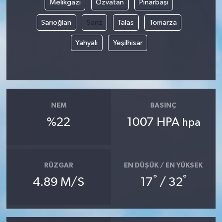
Melikgazi
Özvatan
Pınarbaşı
Sarıoğlan
Sarız
Talas
Tomarza
Yerel
Yahyalı
Yeşilhisar
NEM
BASINÇ
%22
1007 HPA
hpa
RÜZGAR
EN DÜŞÜK / EN YÜKSEK
°
°
4.89 M/S
17
/ 32