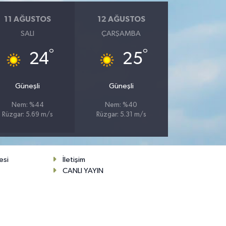
11 AĞUSTOS
12 AĞUSTOS
SALI
ÇARŞAMBA
°
°
24
25
Güneşli
Güneşli
Nem: %44
Nem: %40
Rüzgar: 5.69 m/s
Rüzgar: 5.31 m/s
esi
İletişim
CANLI YAYIN