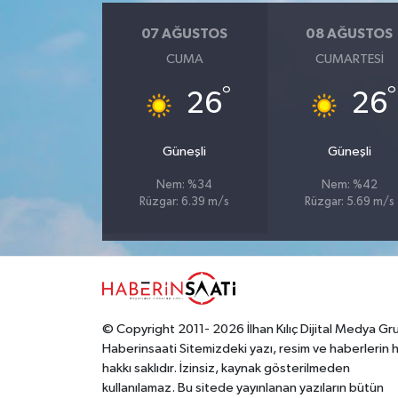
07 AĞUSTOS
08 AĞUSTOS
Yerel
CUMA
CUMARTESI
°
°
26
26
Güneşli
Güneşli
Nem: %34
Nem: %42
Rüzgar: 6.39 m/s
Rüzgar: 5.69 m/s
© Copyright 2011- 2026 İlhan Kılıç Dijital Medya Gr
Haberinsaati Sitemizdeki yazı, resim ve haberlerin 
hakkı saklıdır. İzinsiz, kaynak gösterilmeden
kullanılamaz. Bu sitede yayınlanan yazıların bütün