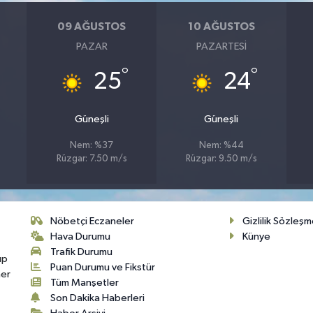
09 AĞUSTOS
10 AĞUSTOS
PAZAR
PAZARTESI
°
°
25
24
Güneşli
Güneşli
Nem: %37
Nem: %44
Rüzgar: 7.50 m/s
Rüzgar: 9.50 m/s
Nöbetçi Eczaneler
Gizlilik Sözleşm
Hava Durumu
Künye
Trafik Durumu
up
Puan Durumu ve Fikstür
her
Tüm Manşetler
Son Dakika Haberleri