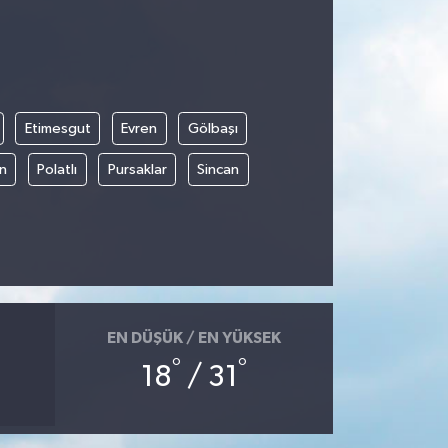
Etimesgut
Evren
Gölbaşı
an
Polatlı
Pursaklar
Sincan
EN DÜŞÜK / EN YÜKSEK
°
°
18
/ 31