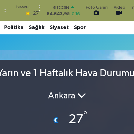
Foto Galeri
Video
Y
BITCOIN
°
27
64.643,95
0.16
DOLAR
47,6006
0.06
Politika
Sağlık
Siyaset
Spor
EURO
55,0250
0.02
STERLİN
64,2398
0.2
GRAM ALTIN
6500.87
0.12
arın ve 1 Haftalık Hava Durum
BİST100
13.799
70
Ankara
°
27