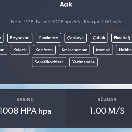
Açık
Nem: %28, Basınç: 1008 hpa hPa, Rüzgar: 1.00 m/s
a
Beypazarı
Çamlıdere
Çankaya
Çubuk
Elmadağ
an
Kalecik
Keçiören
Kızılcahamam
Mamak
Nallıh
Şereflikoçhisar
Yenimahalle
BASINÇ
RÜZGAR
1008 HPA
1.00 M/S
hpa