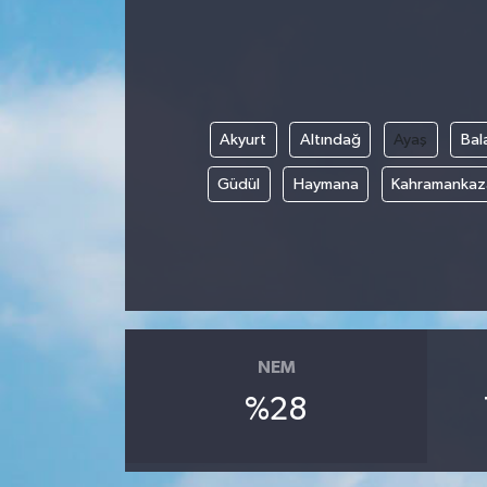
Gündem
Haberde İnsan
Akyurt
Altındağ
Ayaş
Bal
Kültür-Sanat
Güdül
Haymana
Kahramankaz
Magazin
Podcast
Politika
NEM
Sağlık
%28
Siyaset
Spor