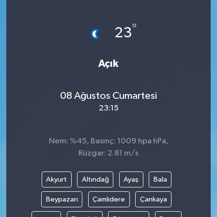
Gündem
°
23
Haberde İnsan
Açık
Kültür-Sanat
Magazin
08 Ağustos Cumartesi
23:15
Podcast
Politika
Nem: %45, Basınç: 1009 hpa hPa,
Rüzgar: 2.81 m/s
Sağlık
Akyurt
Altındağ
Ayaş
Bala
Siyaset
Beypazarı
Çamlıdere
Çankaya
Spor