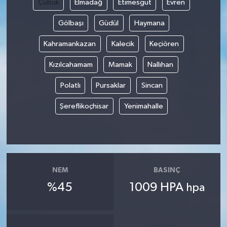
Çubuk
Elmadağ
Etimesgut
Evren
Gölbaşı
Güdül
Haymana
Yerel
Kahramankazan
Kalecik
Keçiören
Kızılcahamam
Mamak
Nallıhan
Polatlı
Pursaklar
Sincan
Şereflikoçhisar
Yenimahalle
NEM
BASINÇ
%45
1009 HPA
hpa