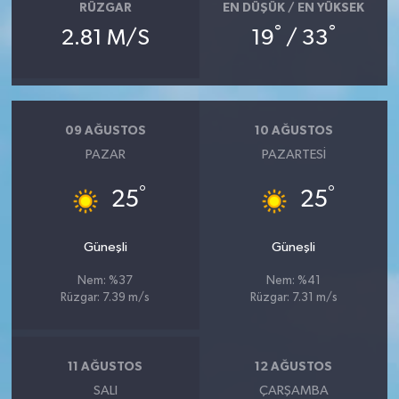
RÜZGAR
EN DÜŞÜK / EN YÜKSEK
°
°
2.81 M/S
19
/ 33
09 AĞUSTOS
10 AĞUSTOS
PAZAR
PAZARTESI
°
°
25
25
Güneşli
Güneşli
Nem: %37
Nem: %41
Rüzgar: 7.39 m/s
Rüzgar: 7.31 m/s
11 AĞUSTOS
12 AĞUSTOS
SALI
ÇARŞAMBA