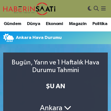
Asayiş
Nöbetçi Eczaneler
Gündem
Dünya
Ekonomi
Magazin
Politika
Bilim ve Teknoloji
Hava Durumu
Ankara Hava Durumu
Çevre
Trafik Durumu
DIŞ HABER
Süper Lig Puan Durumu ve Fikstür
Bugün, Yarın ve 1 Haftalık Hava
Durumu Tahmini
Dünya
Tüm Manşetler
Eğitim
Son Dakika Haberleri
ŞU AN
Ekonomi
Haber Arşivi
Ankara
Genel