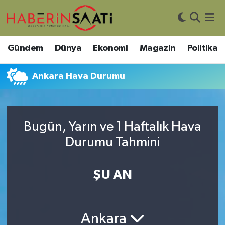
Asayiş
Nöbetçi Eczaneler
Gündem
Dünya
Ekonomi
Magazin
Politika
Bilim ve Teknoloji
Hava Durumu
Ankara Hava Durumu
Çevre
Trafik Durumu
DIŞ HABER
Süper Lig Puan Durumu ve Fikstür
Bugün, Yarın ve 1 Haftalık Hava
Durumu Tahmini
Dünya
Tüm Manşetler
Eğitim
Son Dakika Haberleri
ŞU AN
Ekonomi
Haber Arşivi
Ankara
Genel