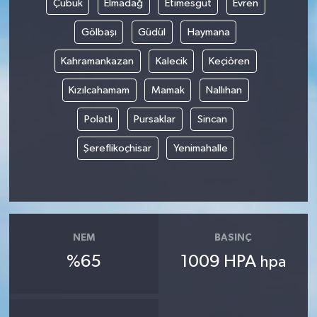
Çubuk
Elmadağ
Etimesgut
Evren
Gölbaşı
Güdül
Haymana
Yerel
Kahramankazan
Kalecik
Keçiören
Kızılcahamam
Mamak
Nallıhan
Polatlı
Pursaklar
Sincan
Şereflikoçhisar
Yenimahalle
NEM
BASINÇ
%65
1009 HPA
hpa