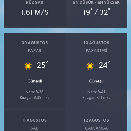
RÜZGAR
EN DÜŞÜK / EN YÜKSEK
°
°
1.61 M/S
19
/ 32
09 AĞUSTOS
10 AĞUSTOS
PAZAR
PAZARTESI
°
°
25
24
Güneşli
Güneşli
Nem: %38
Nem: %41
Rüzgar: 8.39 m/s
Rüzgar: 7.11 m/s
11 AĞUSTOS
12 AĞUSTOS
SALI
ÇARŞAMBA