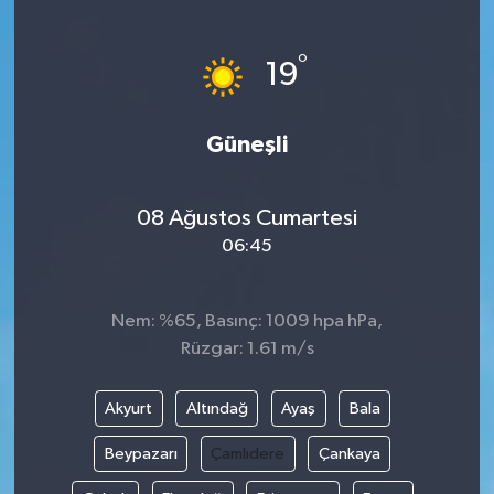
Gündem
°
19
Haberde İnsan
Güneşli
Kültür-Sanat
Magazin
08 Ağustos Cumartesi
06:45
Podcast
Politika
Nem: %65, Basınç: 1009 hpa hPa,
Rüzgar: 1.61 m/s
Sağlık
Akyurt
Altındağ
Ayaş
Bala
Siyaset
Beypazarı
Çamlıdere
Çankaya
Spor