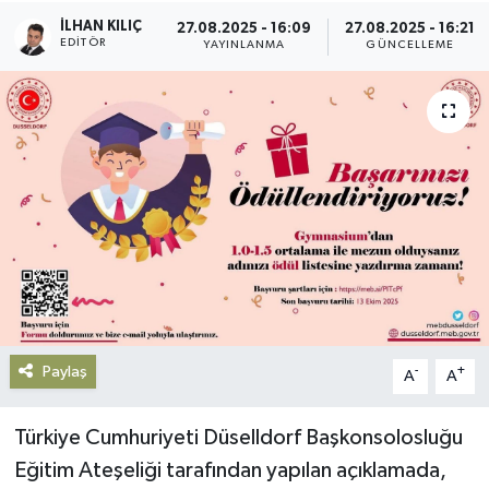
İLHAN KILIÇ
27.08.2025 - 16:09
27.08.2025 - 16:21
Gündem
EDITÖR
YAYINLANMA
GÜNCELLEME
Haberde İnsan
Kültür-Sanat
Magazin
Podcast
Politika
Paylaş
Sağlık
-
+
A
A
Siyaset
Türkiye Cumhuriyeti Düselldorf Başkonsolosluğu
Eğitim Ateşeliği tarafından yapılan açıklamada,
Spor