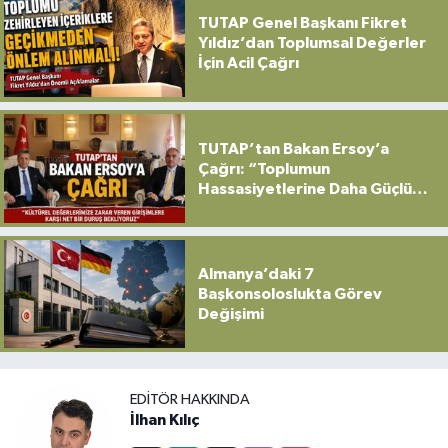
TUTAP Genel Başkanı Fikret
Yıldız’dan Toplumsal Değerler
İçin Acil Çağrı
TUTAP’tan Bakan Ersoy’a
Çağrı: “Toplumun
Hassasiyetlerine Daha Güçlü
Sahip Çıkılmalı”
Almanya’daki 7
Başkonsoloslukta Görev
Değişimi
EDITÖR HAKKINDA
İlhan Kılıç