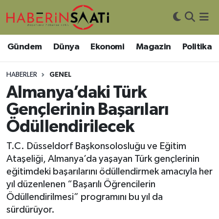
Asayiş
Nöbetçi Eczaneler
Gündem
Dünya
Ekonomi
Magazin
Politika
Bilim ve Teknoloji
Hava Durumu
HABERLER
GENEL
Çevre
Trafik Durumu
Almanya’daki Türk
Gençlerinin Başarıları
DIŞ HABER
Süper Lig Puan Durumu ve Fikstür
Ödüllendirilecek
Dünya
Tüm Manşetler
T.C. Düsseldorf Başkonsolosluğu ve Eğitim
Ataşeliği, Almanya’da yaşayan Türk gençlerinin
Eğitim
Son Dakika Haberleri
eğitimdeki başarılarını ödüllendirmek amacıyla her
yıl düzenlenen “Başarılı Öğrencilerin
Ekonomi
Haber Arşivi
Ödüllendirilmesi” programını bu yıl da
sürdürüyor.
Genel