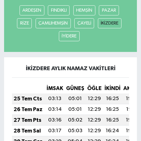
ARDEŞEN
FINDIKLI
HEMŞİN
PAZAR
Yerel
RİZE
ÇAMLIHEMŞİN
ÇAYELİ
İKİZDERE
İYİDERE
İKİZDERE AYLIK NAMAZ VAKITLERI
İMSAK
GÜNEŞ
ÖĞLE
İKINDI
AKŞA
25 Tem Cts
03:13
05:01
12:29
16:25
19:48
26 Tem Paz
03:14
05:01
12:29
16:25
19:47
27 Tem Pts
03:16
05:02
12:29
16:25
19:46
28 Tem Sal
03:17
05:03
12:29
16:24
19:45