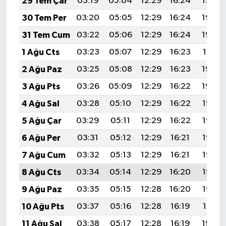
29 Tem Çar
03:19
05:04
12:29
16:24
19:44
30 Tem Per
03:20
05:05
12:29
16:24
19:43
31 Tem Cum
03:22
05:06
12:29
16:24
19:42
1 Ağu Cts
03:23
05:07
12:29
16:23
19:41
2 Ağu Paz
03:25
05:08
12:29
16:23
19:40
3 Ağu Pts
03:26
05:09
12:29
16:22
19:39
4 Ağu Sal
03:28
05:10
12:29
16:22
19:38
5 Ağu Çar
03:29
05:11
12:29
16:22
19:37
6 Ağu Per
03:31
05:12
12:29
16:21
19:36
7 Ağu Cum
03:32
05:13
12:29
16:21
19:35
8 Ağu Cts
03:34
05:14
12:29
16:20
19:33
9 Ağu Paz
03:35
05:15
12:28
16:20
19:32
10 Ağu Pts
03:37
05:16
12:28
16:19
19:31
11 Ağu Sal
03:38
05:17
12:28
16:19
19:29