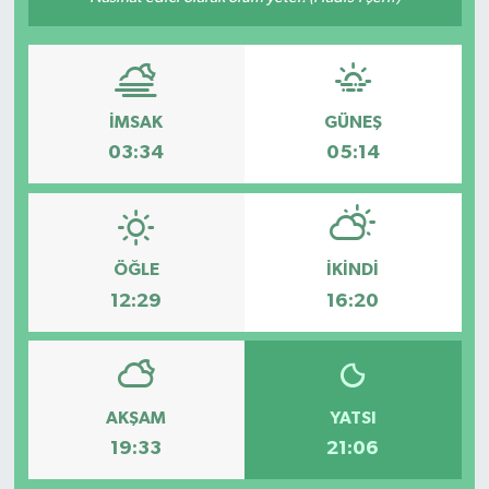
Gündem
Haberde İnsan
İMSAK
GÜNEŞ
Kültür-Sanat
03:34
05:14
Magazin
Podcast
ÖĞLE
İKINDI
12:29
16:20
Politika
Sağlık
AKŞAM
YATSI
Siyaset
19:33
21:06
Spor