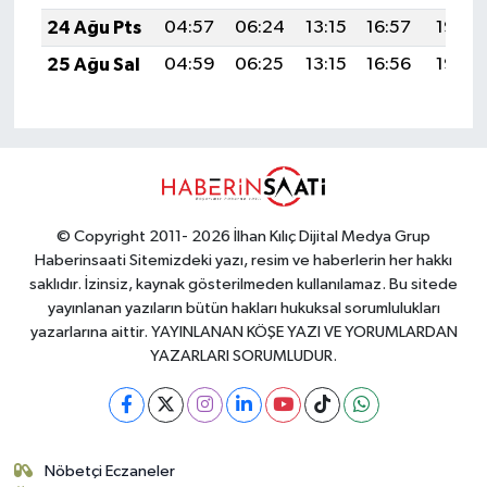
24 Ağu Pts
04:57
06:24
13:15
16:57
19:56
25 Ağu Sal
04:59
06:25
13:15
16:56
19:55
© Copyright 2011- 2026 İlhan Kılıç Dijital Medya Grup
Haberinsaati Sitemizdeki yazı, resim ve haberlerin her hakkı
saklıdır. İzinsiz, kaynak gösterilmeden kullanılamaz. Bu sitede
yayınlanan yazıların bütün hakları hukuksal sorumlulukları
yazarlarına aittir. YAYINLANAN KÖŞE YAZI VE YORUMLARDAN
YAZARLARI SORUMLUDUR.
Nöbetçi Eczaneler