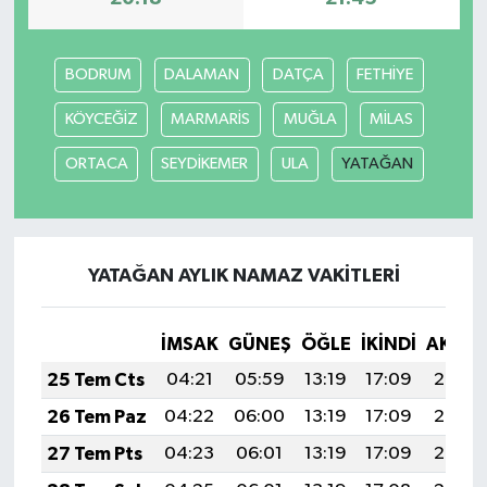
Yerel
BODRUM
DALAMAN
DATÇA
FETHİYE
KÖYCEĞİZ
MARMARİS
MUĞLA
MİLAS
ORTACA
SEYDİKEMER
ULA
YATAĞAN
YATAĞAN AYLIK NAMAZ VAKITLERI
İMSAK
GÜNEŞ
ÖĞLE
İKINDI
AKŞA
25 Tem Cts
04:21
05:59
13:19
17:09
20:29
26 Tem Paz
04:22
06:00
13:19
17:09
20:28
27 Tem Pts
04:23
06:01
13:19
17:09
20:27