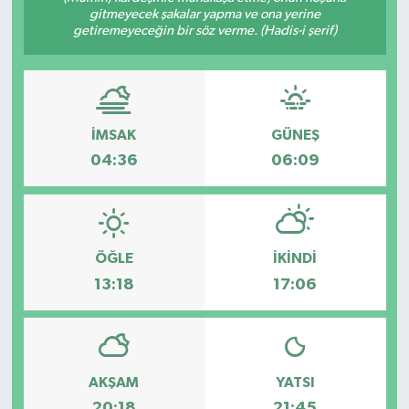
gitmeyecek şakalar yapma ve ona yerine
getiremeyeceğin bir söz verme. (Hadis-i şerif)
Gündem
Haberde İnsan
Kültür-Sanat
İMSAK
GÜNEŞ
04:36
06:09
Magazin
Podcast
ÖĞLE
İKINDI
Politika
13:18
17:06
Sağlık
Siyaset
AKŞAM
YATSI
Spor
20:18
21:45