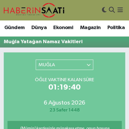
Asayiş
Nöbetçi Eczaneler
Gündem
Dünya
Ekonomi
Magazin
Politika
Bilim ve Teknoloji
Hava Durumu
Muğla Yatağan Namaz Vakitleri
Çevre
Trafik Durumu
MUĞLA
DIŞ HABER
Süper Lig Puan Durumu ve Fikstür
ÖĞLE VAKTINE KALAN SÜRE
Dünya
Tüm Manşetler
01:19:40
Eğitim
Son Dakika Haberleri
6 Ağustos 2026
Ekonomi
Haber Arşivi
23 Safer 1448
Genel
(Mümin) kardeşinle münakaşa etme, onun hoşuna