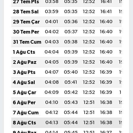
27 Tem Pts
03:58
05:35
12:52
16:41
19:59
28 Tem Sal
03:59
05:35
12:52
16:41
19:59
29 Tem Çar
04:01
05:36
12:52
16:40
19:58
30 Tem Per
04:02
05:37
12:52
16:40
19:57
31 Tem Cum
04:03
05:38
12:52
16:40
19:56
1 Ağu Cts
04:04
05:39
12:52
16:40
19:55
2 Ağu Paz
04:05
05:39
12:52
16:40
19:54
3 Ağu Pts
04:07
05:40
12:52
16:39
19:53
4 Ağu Sal
04:08
05:41
12:52
16:39
19:52
5 Ağu Çar
04:09
05:42
12:52
16:39
19:51
6 Ağu Per
04:10
05:43
12:51
16:38
19:50
7 Ağu Cum
04:12
05:44
12:51
16:38
19:49
8 Ağu Cts
04:13
05:44
12:51
16:38
19:48
9 Ağu Paz
04:14
05:45
12:51
16:37
19:47