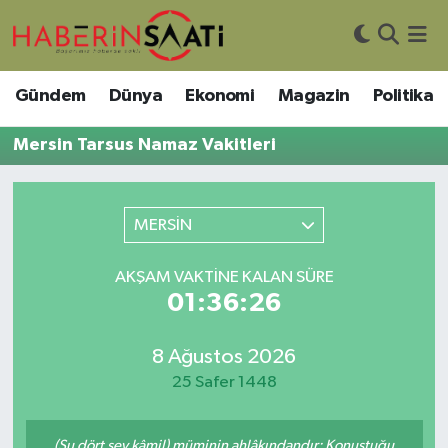
Asayiş
Nöbetçi Eczaneler
Gündem
Dünya
Ekonomi
Magazin
Politika
Bilim ve Teknoloji
Hava Durumu
Mersin Tarsus Namaz Vakitleri
Çevre
Trafik Durumu
MERSİN
DIŞ HABER
Süper Lig Puan Durumu ve Fikstür
AKŞAM VAKTINE KALAN SÜRE
Dünya
Tüm Manşetler
01:36:26
Eğitim
Son Dakika Haberleri
8 Ağustos 2026
Ekonomi
Haber Arşivi
25 Safer 1448
Genel
(Şu dört şey kâmil) müminin ahlâkındandır: Konuştuğu