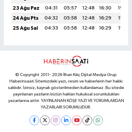
23 Ağu Paz
04:31
05:57
12:48
16:30
19:30
24 Ağu Pts
04:32
05:58
12:48
16:29
19:28
25 Ağu Sal
04:33
05:58
12:48
16:29
19:27
© Copyright 2011- 2026 İlhan Kılıç Dijital Medya Grup
Haberinsaati Sitemizdeki yazı, resim ve haberlerin her hakkı
saklıdır. İzinsiz, kaynak gösterilmeden kullanılamaz. Bu sitede
yayınlanan yazıların bütün hakları hukuksal sorumlulukları
yazarlarına aittir. YAYINLANAN KÖŞE YAZI VE YORUMLARDAN
YAZARLARI SORUMLUDUR.