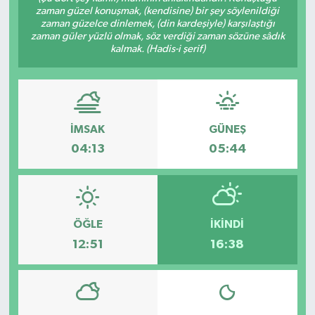
zaman güzel konuşmak, (kendisine) bir şey söylenildiği
zaman güzelce dinlemek, (din kardeşiyle) karşılaştığı
Gündem
zaman güler yüzlü olmak, söz verdiği zaman sözüne sâdık
kalmak. (Hadis-i şerif)
Haberde İnsan
Kültür-Sanat
İMSAK
GÜNEŞ
Magazin
04:13
05:44
Podcast
Politika
ÖĞLE
İKINDI
Sağlık
12:51
16:38
Siyaset
Spor