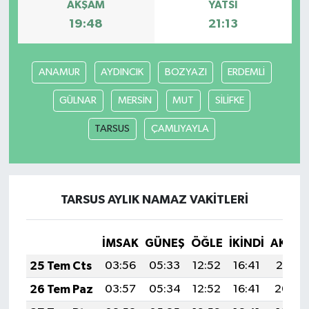
AKŞAM
YATSI
19:48
21:13
Yerel
ANAMUR
AYDINCIK
BOZYAZI
ERDEMLİ
GÜLNAR
MERSİN
MUT
SİLİFKE
TARSUS
ÇAMLIYAYLA
TARSUS AYLIK NAMAZ VAKITLERI
İMSAK
GÜNEŞ
ÖĞLE
İKINDI
AKŞA
25 Tem Cts
03:56
05:33
12:52
16:41
20:01
26 Tem Paz
03:57
05:34
12:52
16:41
20:00