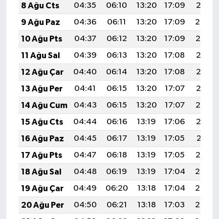
8 Ağu Cts
04:35
06:10
13:20
17:09
20:21
9 Ağu Paz
04:36
06:11
13:20
17:09
20:20
10 Ağu Pts
04:37
06:12
13:20
17:09
20:19
11 Ağu Sal
04:39
06:13
13:20
17:08
20:17
12 Ağu Çar
04:40
06:14
13:20
17:08
20:16
13 Ağu Per
04:41
06:15
13:20
17:07
20:15
14 Ağu Cum
04:43
06:15
13:20
17:07
20:14
15 Ağu Cts
04:44
06:16
13:19
17:06
20:12
16 Ağu Paz
04:45
06:17
13:19
17:05
20:11
17 Ağu Pts
04:47
06:18
13:19
17:05
20:10
18 Ağu Sal
04:48
06:19
13:19
17:04
20:08
19 Ağu Çar
04:49
06:20
13:18
17:04
20:07
20 Ağu Per
04:50
06:21
13:18
17:03
20:06