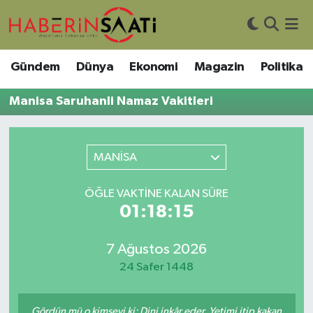
Asayiş
Nöbetçi Eczaneler
Gündem
Dünya
Ekonomi
Magazin
Politika
Bilim ve Teknoloji
Hava Durumu
Manisa Saruhanli Namaz Vakitleri
Çevre
Trafik Durumu
MANİSA
DIŞ HABER
Süper Lig Puan Durumu ve Fikstür
ÖĞLE VAKTINE KALAN SÜRE
Dünya
Tüm Manşetler
01:18:15
Eğitim
Son Dakika Haberleri
7 Ağustos 2026
Ekonomi
Haber Arşivi
24 Safer 1448
Genel
Gördün mü o kimseyi ki: Dini inkâr eder. Yetimi itip kakan