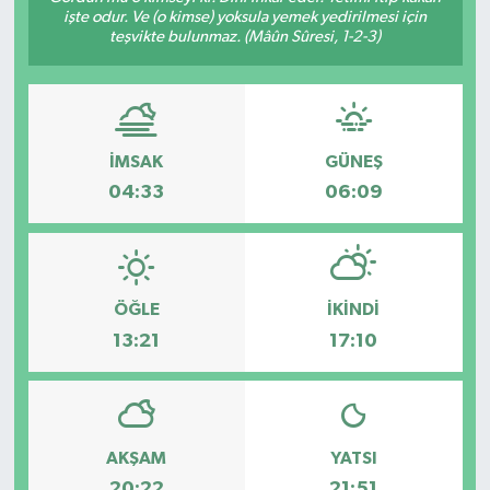
işte odur. Ve (o kimse) yoksula yemek yedirilmesi için
teşvikte bulunmaz. (Mâûn Sûresi, 1-2-3)
Gündem
Haberde İnsan
Kültür-Sanat
İMSAK
GÜNEŞ
04:33
06:09
Magazin
Podcast
ÖĞLE
İKINDI
Politika
13:21
17:10
Sağlık
Siyaset
AKŞAM
YATSI
Spor
20:22
21:51