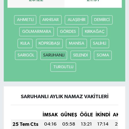
Yerel
AHMETLİ
AKHİSAR
ALAŞEHİR
DEMİRCİ
GÖLMARMARA
GÖRDES
KIRKAĞAÇ
KULA
KÖPRÜBAŞI
MANİSA
SALİHLİ
SARIGÖL
SARUHANLI
SELENDİ
SOMA
TURGUTLU
SARUHANLI AYLIK NAMAZ VAKITLERI
İMSAK
GÜNEŞ
ÖĞLE
İKINDI
AKŞA
25 Tem Cts
04:16
05:58
13:21
17:14
20:35