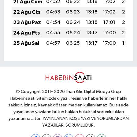
21 Ağu Cum
04:52
06:22
13:18
17:02
20:04
22 Ağu Cts
04:53
06:23
13:18
17:02
20:03
23 Ağu Paz
04:54
06:24
13:18
17:01
20:02
24 Ağu Pts
04:55
06:24
13:17
17:00
20:00
25 Ağu Sal
04:57
06:25
13:17
17:00
19:59
© Copyright 2011- 2026 İlhan Kılıç Dijital Medya Grup
Haberinsaati Sitemizdeki yazı, resim ve haberlerin her hakkı
saklıdır. İzinsiz, kaynak gösterilmeden kullanılamaz. Bu sitede
yayınlanan yazıların bütün hakları hukuksal sorumlulukları
yazarlarına aittir. YAYINLANAN KÖŞE YAZI VE YORUMLARDAN
YAZARLARI SORUMLUDUR.