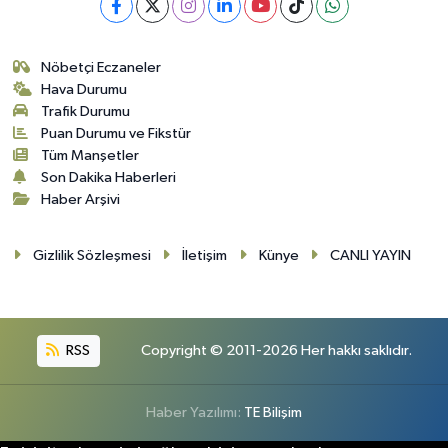
Nöbetçi Eczaneler
Hava Durumu
Trafik Durumu
Puan Durumu ve Fikstür
Tüm Manşetler
Son Dakika Haberleri
Haber Arşivi
Gizlilik Sözleşmesi
İletişim
Künye
CANLI YAYIN
RSS
Copyright © 2011-2026 Her hakkı saklıdır.
Haber Yazılımı:
TE Bilişim