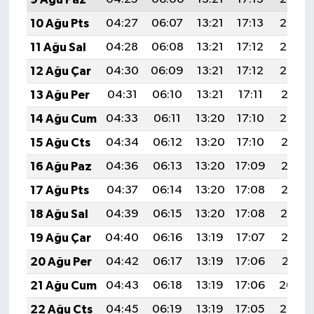
10 Ağu Pts
04:27
06:07
13:21
17:13
20:25
11 Ağu Sal
04:28
06:08
13:21
17:12
20:24
12 Ağu Çar
04:30
06:09
13:21
17:12
20:22
13 Ağu Per
04:31
06:10
13:21
17:11
20:21
14 Ağu Cum
04:33
06:11
13:20
17:10
20:20
15 Ağu Cts
04:34
06:12
13:20
17:10
20:18
16 Ağu Paz
04:36
06:13
13:20
17:09
20:17
17 Ağu Pts
04:37
06:14
13:20
17:08
20:15
18 Ağu Sal
04:39
06:15
13:20
17:08
20:14
19 Ağu Çar
04:40
06:16
13:19
17:07
20:12
20 Ağu Per
04:42
06:17
13:19
17:06
20:11
21 Ağu Cum
04:43
06:18
13:19
17:06
20:09
22 Ağu Cts
04:45
06:19
13:19
17:05
20:08