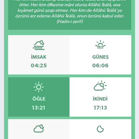
örter. Her kim öfkesine mâni olursa Allâhü Teâlâ, ona
kıyâmet günü azap etmez. Her kim de Allâhü Teâlâ'ya
Gündem
özrünü arz ederse Allâhü Teâlâ, onun özrünü kabul eder.
(Hadis-i şerif)
Haberde İnsan
Kültür-Sanat
İMSAK
GÜNEŞ
Magazin
04:25
06:06
Podcast
Politika
ÖĞLE
İKINDI
Sağlık
13:21
17:13
Siyaset
Spor