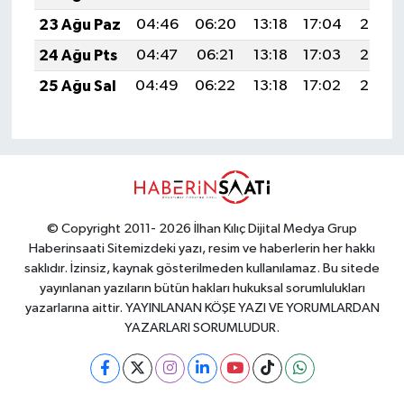
23 Ağu Paz
04:46
06:20
13:18
17:04
20:06
24 Ağu Pts
04:47
06:21
13:18
17:03
20:05
25 Ağu Sal
04:49
06:22
13:18
17:02
20:03
© Copyright 2011- 2026 İlhan Kılıç Dijital Medya Grup
Haberinsaati Sitemizdeki yazı, resim ve haberlerin her hakkı
saklıdır. İzinsiz, kaynak gösterilmeden kullanılamaz. Bu sitede
yayınlanan yazıların bütün hakları hukuksal sorumlulukları
yazarlarına aittir. YAYINLANAN KÖŞE YAZI VE YORUMLARDAN
YAZARLARI SORUMLUDUR.