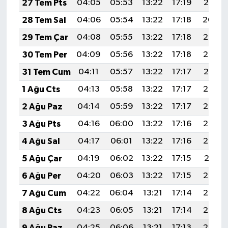
27 Tem Pts
04:05
05:53
13:22
17:19
20:41
28 Tem Sal
04:06
05:54
13:22
17:18
20:40
29 Tem Çar
04:08
05:55
13:22
17:18
20:39
30 Tem Per
04:09
05:56
13:22
17:18
20:38
31 Tem Cum
04:11
05:57
13:22
17:17
20:37
1 Ağu Cts
04:13
05:58
13:22
17:17
20:36
2 Ağu Paz
04:14
05:59
13:22
17:17
20:35
3 Ağu Pts
04:16
06:00
13:22
17:16
20:34
4 Ağu Sal
04:17
06:01
13:22
17:16
20:32
5 Ağu Çar
04:19
06:02
13:22
17:15
20:31
6 Ağu Per
04:20
06:03
13:22
17:15
20:30
7 Ağu Cum
04:22
06:04
13:21
17:14
20:29
8 Ağu Cts
04:23
06:05
13:21
17:14
20:28
9 Ağu Paz
04:25
06:06
13:21
17:13
20:26