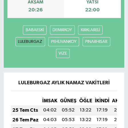
AKŞAM
YATSI
20:26
22:00
Yerel
BABAESKİ
DEMIRKOY
KIRKLARELİ
LULEBURGAZ
PEHLIVANKOY
PINARHISAR
VIZE
LULEBURGAZ AYLIK NAMAZ VAKITLERI
İMSAK
GÜNEŞ
ÖĞLE
İKINDI
AKŞA
25 Tem Cts
04:02
05:52
13:22
17:19
20:43
26 Tem Paz
04:03
05:53
13:22
17:19
20:42