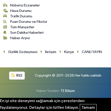
Nöbetçi Eczaneler
Hava Durumu
Trafik Durumu
Puan Durumu ve Fikstür
Tüm Manşetler
Son Dakika Haberleri
Haber Arşivi
Gizlilik Sözleşmesi
İletişim
Künye
CANLI YAYIN
RSS
Copyright © 2011-2026 Her hakkı saklıdır.
Haber Yazılımı:
TE Bilişim
En iyi site deneyimi sağlamak için çerezlerden
faydalanıyoruz. Detaylar için lütfen tıklayın.
Tamam