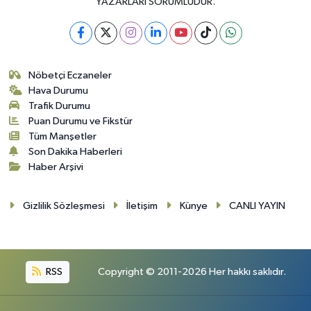
YAZARLARI SORUMLUDUR.
Nöbetçi Eczaneler
Hava Durumu
Trafik Durumu
Puan Durumu ve Fikstür
Tüm Manşetler
Son Dakika Haberleri
Haber Arşivi
Gizlilik Sözleşmesi
İletişim
Künye
CANLI YAYIN
RSS
Copyright © 2011-2026 Her hakkı saklıdır.