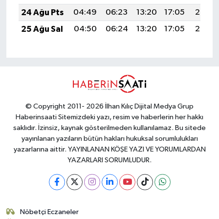
24 Ağu Pts
04:49
06:23
13:20
17:05
20:07
25 Ağu Sal
04:50
06:24
13:20
17:05
20:06
© Copyright 2011- 2026 İlhan Kılıç Dijital Medya Grup
Haberinsaati Sitemizdeki yazı, resim ve haberlerin her hakkı
saklıdır. İzinsiz, kaynak gösterilmeden kullanılamaz. Bu sitede
yayınlanan yazıların bütün hakları hukuksal sorumlulukları
yazarlarına aittir. YAYINLANAN KÖŞE YAZI VE YORUMLARDAN
YAZARLARI SORUMLUDUR.
Nöbetçi Eczaneler