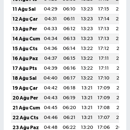
11 Ağu Sal
04:29
06:10
13:23
17:15
20:26
12 Ağu Çar
04:31
06:11
13:23
17:14
20:25
13 Ağu Per
04:33
06:12
13:23
17:13
20:23
14 Ağu Cum
04:34
06:13
13:23
17:13
20:22
15 Ağu Cts
04:36
06:14
13:22
17:12
20:21
16 Ağu Paz
04:37
06:15
13:22
17:11
20:19
17 Ağu Pts
04:39
06:16
13:22
17:11
20:18
18 Ağu Sal
04:40
06:17
13:22
17:10
20:16
19 Ağu Çar
04:42
06:18
13:21
17:09
20:15
20 Ağu Per
04:43
06:19
13:21
17:09
20:13
21 Ağu Cum
04:45
06:20
13:21
17:08
20:12
22 Ağu Cts
04:46
06:21
13:21
17:07
20:10
23 Ağu Paz
04:48
06:22
13:20
17:06
20:09