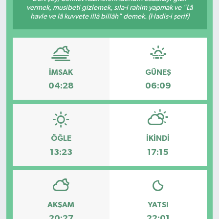
vermek, musibeti gizlemek, sıla-i rahim yapmak ve "Lâ
havle ve lâ kuvvete illâ billâh" demek. (Hadis-i şerif)
Gündem
Haberde İnsan
Kültür-Sanat
İMSAK
GÜNEŞ
04:28
06:09
Magazin
Podcast
ÖĞLE
İKINDI
Politika
13:23
17:15
Sağlık
Siyaset
AKŞAM
YATSI
Spor
20:27
22:01