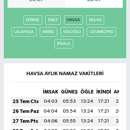
Yerel
EDİRNE
ENEZ
HAVSA
KEŞAN
LALAPAŞA
MERİÇ
SÜLOĞLU
UZUNKÖPRÜ
İPSALA
HAVSA AYLIK NAMAZ VAKITLERI
İMSAK
GÜNEŞ
ÖĞLE
İKINDI
AKŞA
25 Tem Cts
04:03
05:53
13:24
17:21
20:45
26 Tem Paz
04:04
05:54
13:24
17:21
20:44
27 Tem Pts
04:06
05:55
13:24
17:21
20:43