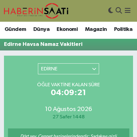
Asayiş
Nöbetçi Eczaneler
Gündem
Dünya
Ekonomi
Magazin
Politika
Bilim ve Teknoloji
Hava Durumu
Edirne Havsa Namaz Vakitleri
Çevre
Trafik Durumu
EDİRNE
DIŞ HABER
Süper Lig Puan Durumu ve Fikstür
ÖĞLE VAKTINE KALAN SÜRE
Dünya
Tüm Manşetler
04:09:21
Eğitim
Son Dakika Haberleri
10 Ağustos 2026
Ekonomi
Haber Arşivi
27 Safer 1448
Genel
Dört şey, Cennet hazinelerindendir: Sadakayı gizli