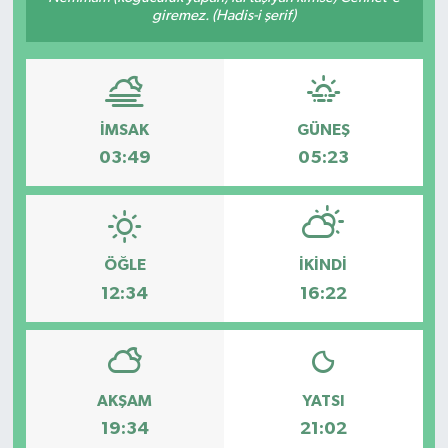
giremez. (Hadis-i şerif)
Gündem
Haberde İnsan
İMSAK
GÜNEŞ
Kültür-Sanat
03:49
05:23
Magazin
Podcast
ÖĞLE
İKINDI
Politika
12:34
16:22
Sağlık
Siyaset
AKŞAM
YATSI
19:34
21:02
Spor