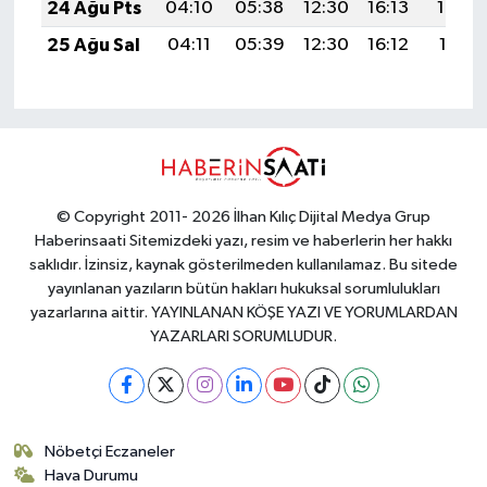
24 Ağu Pts
04:10
05:38
12:30
16:13
19:13
25 Ağu Sal
04:11
05:39
12:30
16:12
19:11
© Copyright 2011- 2026 İlhan Kılıç Dijital Medya Grup
Haberinsaati Sitemizdeki yazı, resim ve haberlerin her hakkı
saklıdır. İzinsiz, kaynak gösterilmeden kullanılamaz. Bu sitede
yayınlanan yazıların bütün hakları hukuksal sorumlulukları
yazarlarına aittir. YAYINLANAN KÖŞE YAZI VE YORUMLARDAN
YAZARLARI SORUMLUDUR.
Nöbetçi Eczaneler
Hava Durumu