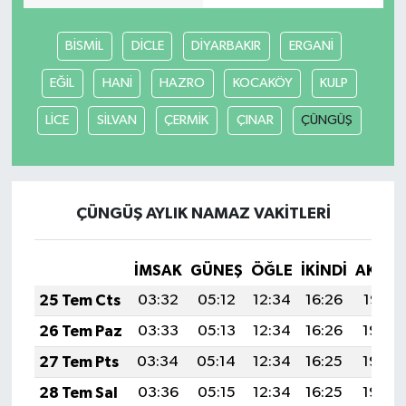
Yerel
BİSMİL
DİCLE
DİYARBAKIR
ERGANİ
EĞİL
HANİ
HAZRO
KOCAKÖY
KULP
LİCE
SİLVAN
ÇERMİK
ÇINAR
ÇÜNGÜŞ
ÇÜNGÜŞ AYLIK NAMAZ VAKITLERI
İMSAK
GÜNEŞ
ÖĞLE
İKINDI
AKŞA
25 Tem Cts
03:32
05:12
12:34
16:26
19:47
26 Tem Paz
03:33
05:13
12:34
16:26
19:46
27 Tem Pts
03:34
05:14
12:34
16:25
19:45
28 Tem Sal
03:36
05:15
12:34
16:25
19:44