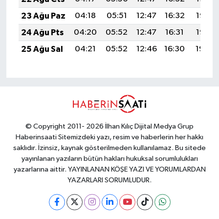
23 Ağu Paz
04:18
05:51
12:47
16:32
19:33
24 Ağu Pts
04:20
05:52
12:47
16:31
19:32
25 Ağu Sal
04:21
05:52
12:46
16:30
19:30
© Copyright 2011- 2026 İlhan Kılıç Dijital Medya Grup
Haberinsaati Sitemizdeki yazı, resim ve haberlerin her hakkı
saklıdır. İzinsiz, kaynak gösterilmeden kullanılamaz. Bu sitede
yayınlanan yazıların bütün hakları hukuksal sorumlulukları
yazarlarına aittir. YAYINLANAN KÖŞE YAZI VE YORUMLARDAN
YAZARLARI SORUMLUDUR.