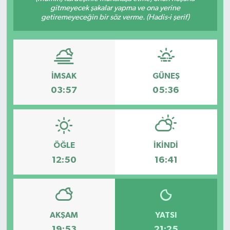
gitmeyecek şakalar yapma ve ona yerine
getiremeyeceğin bir söz verme. (Hadis-i şerif)
Gündem
Haberde İnsan
Kültür-Sanat
İMSAK
GÜNEŞ
03:57
05:36
Magazin
Podcast
ÖĞLE
İKINDI
Politika
12:50
16:41
Sağlık
Siyaset
AKŞAM
YATSI
Spor
19:53
21:25