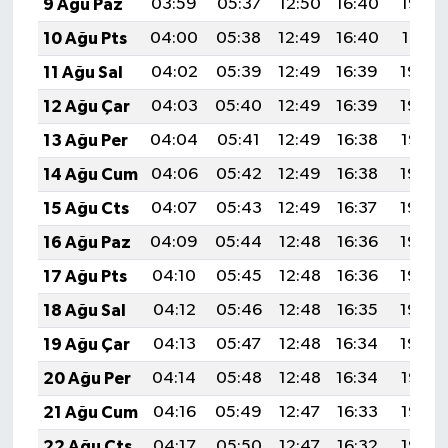
9 Ağu Paz
03:59
05:37
12:50
16:40
19:52
10 Ağu Pts
04:00
05:38
12:49
16:40
19:51
11 Ağu Sal
04:02
05:39
12:49
16:39
19:50
12 Ağu Çar
04:03
05:40
12:49
16:39
19:48
13 Ağu Per
04:04
05:41
12:49
16:38
19:47
14 Ağu Cum
04:06
05:42
12:49
16:38
19:46
15 Ağu Cts
04:07
05:43
12:49
16:37
19:44
16 Ağu Paz
04:09
05:44
12:48
16:36
19:43
17 Ağu Pts
04:10
05:45
12:48
16:36
19:42
18 Ağu Sal
04:12
05:46
12:48
16:35
19:40
19 Ağu Çar
04:13
05:47
12:48
16:34
19:39
20 Ağu Per
04:14
05:48
12:48
16:34
19:37
21 Ağu Cum
04:16
05:49
12:47
16:33
19:36
22 Ağu Cts
04:17
05:50
12:47
16:32
19:35