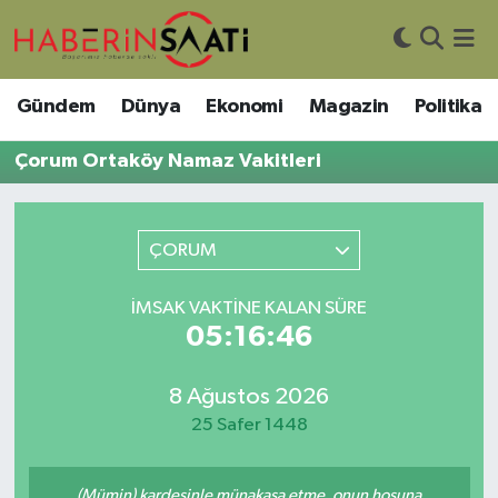
Asayiş
Nöbetçi Eczaneler
Gündem
Dünya
Ekonomi
Magazin
Politika
Bilim ve Teknoloji
Hava Durumu
Çorum Ortaköy Namaz Vakitleri
Çevre
Trafik Durumu
ÇORUM
DIŞ HABER
Süper Lig Puan Durumu ve Fikstür
İMSAK VAKTINE KALAN SÜRE
Dünya
Tüm Manşetler
05:16:46
Eğitim
Son Dakika Haberleri
8 Ağustos 2026
Ekonomi
Haber Arşivi
25 Safer 1448
Genel
(Mümin) kardeşinle münakaşa etme, onun hoşuna