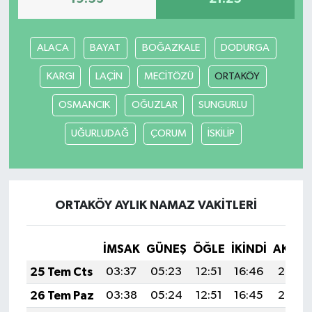
Yerel
ALACA
BAYAT
BOĞAZKALE
DODURGA
KARGI
LAÇİN
MECİTÖZÜ
ORTAKÖY
OSMANCIK
OĞUZLAR
SUNGURLU
UĞURLUDAĞ
ÇORUM
İSKİLİP
ORTAKÖY AYLIK NAMAZ VAKITLERI
İMSAK
GÜNEŞ
ÖĞLE
İKINDI
AKŞA
25 Tem Cts
03:37
05:23
12:51
16:46
20:08
26 Tem Paz
03:38
05:24
12:51
16:45
20:07