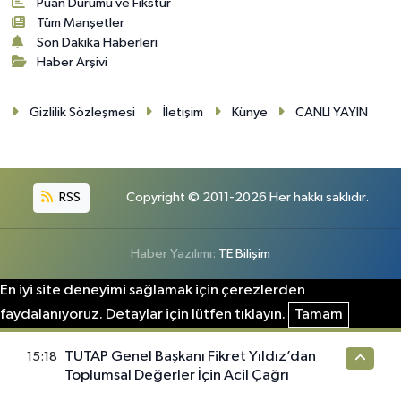
Puan Durumu ve Fikstür
Tüm Manşetler
Son Dakika Haberleri
Haber Arşivi
Gizlilik Sözleşmesi
İletişim
Künye
CANLI YAYIN
RSS
Copyright © 2011-2026 Her hakkı saklıdır.
Haber Yazılımı:
TE Bilişim
En iyi site deneyimi sağlamak için çerezlerden
faydalanıyoruz. Detaylar için lütfen tıklayın.
Tamam
TUTAP Genel Başkanı Fikret Yıldız’dan
15:18
Toplumsal Değerler İçin Acil Çağrı