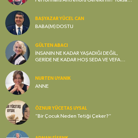
Performans Antrenörü Gerekli mi? Yoksa
Gereksiz Bir Lüks mü?
BAŞYAZAR YÜCEL CAN
BABA(M) DOSTU
GÜLTEN ABACI
İNSANIN NE KADAR YAŞADIĞI DEĞİL,
GERİDE NE KADAR HOŞ SEDA VE VEFA
BIRAKTIĞI ÖNEMLİDİR
NURTEN UYANIK
ANNE
ÖZNUR YÜCETAŞ UYSAL
“Bir Çocuk Neden Tetiği Çeker?”