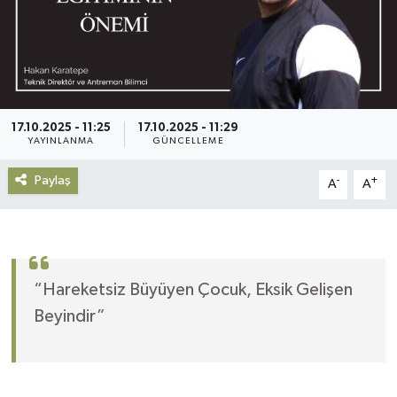
Gündem
Haberde İnsan
Kültür-Sanat
17.10.2025 - 11:25
17.10.2025 - 11:29
YAYINLANMA
GÜNCELLEME
Magazin
Paylaş
-
+
A
A
Podcast
Politika
“Hareketsiz Büyüyen Çocuk, Eksik Gelişen
Sağlık
Beyindir”
Siyaset
Spor