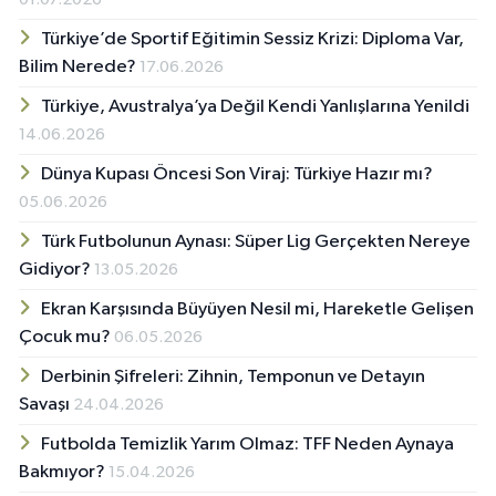
Türkiye’de Sportif Eğitimin Sessiz Krizi: Diploma Var,
Bilim Nerede?
17.06.2026
Türkiye, Avustralya’ya Değil Kendi Yanlışlarına Yenildi
14.06.2026
Dünya Kupası Öncesi Son Viraj: Türkiye Hazır mı?
05.06.2026
Türk Futbolunun Aynası: Süper Lig Gerçekten Nereye
Gidiyor?
13.05.2026
Ekran Karşısında Büyüyen Nesil mi, Hareketle Gelişen
Çocuk mu?
06.05.2026
Derbinin Şifreleri: Zihnin, Temponun ve Detayın
Savaşı
24.04.2026
Futbolda Temizlik Yarım Olmaz: TFF Neden Aynaya
Bakmıyor?
15.04.2026