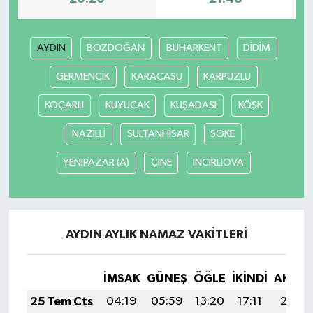
Yerel
AYDIN
BOZDOĞAN
BUHARKENT
DİDİM
GERMENCİK
KARACASU
KARPUZLU
KOÇARLI
KUYUCAK
KUŞADASI
KÖŞK
NAZİLLİ
SULTANHİSAR
SÖKE
YENİPAZAR (A)
ÇİNE
İNCİRLİOVA
AYDIN AYLIK NAMAZ VAKITLERI
İMSAK
GÜNEŞ
ÖĞLE
İKINDI
AKŞA
25 Tem Cts
04:19
05:59
13:20
17:11
20:31