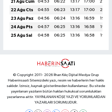
21 Ağu Cum
04:53
06:22
13:17
17:00
20:02
22 Ağu Cts
04:55
06:23
13:17
17:00
20:01
23 Ağu Paz
04:56
06:24
13:16
16:59
19:59
24 Ağu Pts
04:57
06:25
13:16
16:58
19:58
25 Ağu Sal
04:58
06:25
13:16
16:58
19:56
© Copyright 2011- 2026 İlhan Kılıç Dijital Medya Grup
Haberinsaati Sitemizdeki yazı, resim ve haberlerin her hakkı
saklıdır. İzinsiz, kaynak gösterilmeden kullanılamaz. Bu sitede
yayınlanan yazıların bütün hakları hukuksal sorumlulukları
yazarlarına aittir. YAYINLANAN KÖŞE YAZI VE YORUMLARDAN
YAZARLARI SORUMLUDUR.