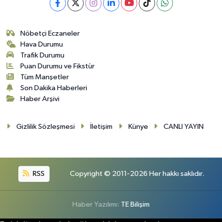
Nöbetçi Eczaneler
Hava Durumu
Trafik Durumu
Puan Durumu ve Fikstür
Tüm Manşetler
Son Dakika Haberleri
Haber Arşivi
Gizlilik Sözleşmesi
İletişim
Künye
CANLI YAYIN
RSS
Copyright © 2011-2026 Her hakkı saklıdır.
Haber Yazılımı:
TE Bilişim