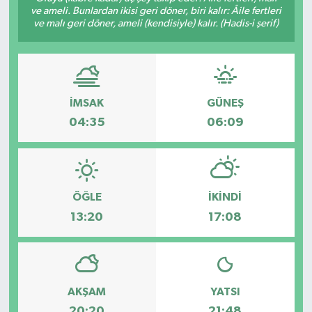
ve ameli. Bunlardan ikisi geri döner, biri kalır: Âile fertleri
ve malı geri döner, ameli (kendisiyle) kalır. (Hadis-i şerif)
Gündem
Haberde İnsan
Kültür-Sanat
İMSAK
GÜNEŞ
04:35
06:09
Magazin
Podcast
ÖĞLE
İKINDI
Politika
13:20
17:08
Sağlık
Siyaset
AKŞAM
YATSI
Spor
20:20
21:48