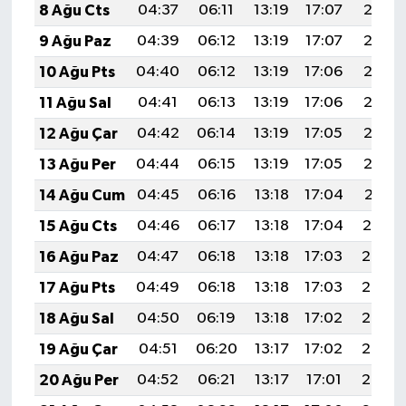
8 Ağu Cts
04:37
06:11
13:19
17:07
20:18
9 Ağu Paz
04:39
06:12
13:19
17:07
20:17
10 Ağu Pts
04:40
06:12
13:19
17:06
20:16
11 Ağu Sal
04:41
06:13
13:19
17:06
20:15
12 Ağu Çar
04:42
06:14
13:19
17:05
20:13
13 Ağu Per
04:44
06:15
13:19
17:05
20:12
14 Ağu Cum
04:45
06:16
13:18
17:04
20:11
15 Ağu Cts
04:46
06:17
13:18
17:04
20:10
16 Ağu Paz
04:47
06:18
13:18
17:03
20:08
17 Ağu Pts
04:49
06:18
13:18
17:03
20:07
18 Ağu Sal
04:50
06:19
13:18
17:02
20:06
19 Ağu Çar
04:51
06:20
13:17
17:02
20:05
20 Ağu Per
04:52
06:21
13:17
17:01
20:03