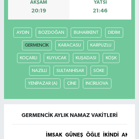
AKŞAM
YATSI
20:19
21:46
Yerel
AYDIN
BOZDOĞAN
BUHARKENT
DİDİM
GERMENCİK
KARACASU
KARPUZLU
KOÇARLI
KUYUCAK
KUŞADASI
KÖŞK
NAZİLLİ
SULTANHİSAR
SÖKE
YENİPAZAR (A)
ÇİNE
İNCİRLİOVA
GERMENCİK AYLIK NAMAZ VAKITLERI
İMSAK
GÜNEŞ
ÖĞLE
İKINDI
AKŞA