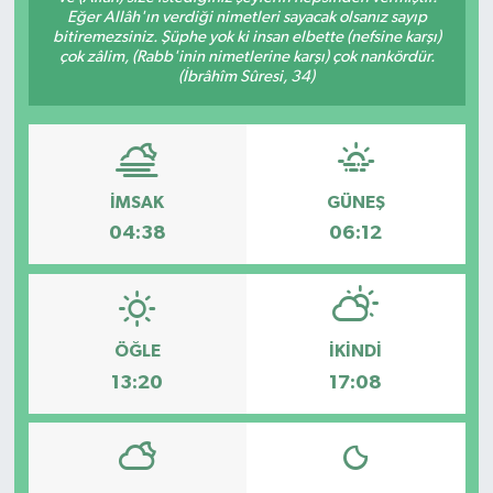
Eğer Allâh'ın verdiği nimetleri sayacak olsanız sayıp
bitiremezsiniz. Şüphe yok ki insan elbette (nefsine karşı)
Gündem
çok zâlim, (Rabb'inin nimetlerine karşı) çok nankördür.
(İbrâhîm Sûresi, 34)
Haberde İnsan
Kültür-Sanat
İMSAK
GÜNEŞ
Magazin
04:38
06:12
Podcast
Politika
ÖĞLE
İKINDI
Sağlık
13:20
17:08
Siyaset
Spor