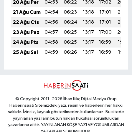
20 Ağu Per
04:53
06:22
13:18
17:02
20:04
21 Ağu Cum
04:54
06:23
13:18
17:01
20:03
22 Ağu Cts
04:56
06:24
13:18
17:01
20:02
23 Ağu Paz
04:57
06:25
13:17
17:00
20:00
24 Ağu Pts
04:58
06:25
13:17
16:59
19:59
25 Ağu Sal
04:59
06:26
13:17
16:59
19:57
© Copyright 2011- 2026 İlhan Kılıç Dijital Medya Grup
Haberinsaati Sitemizdeki yazı, resim ve haberlerin her hakkı
saklıdır. İzinsiz, kaynak gösterilmeden kullanılamaz. Bu sitede
yayınlanan yazıların bütün hakları hukuksal sorumlulukları
yazarlarına aittir. YAYINLANAN KÖŞE YAZI VE YORUMLARDAN
YAZARLARI SORUMLUDUR.