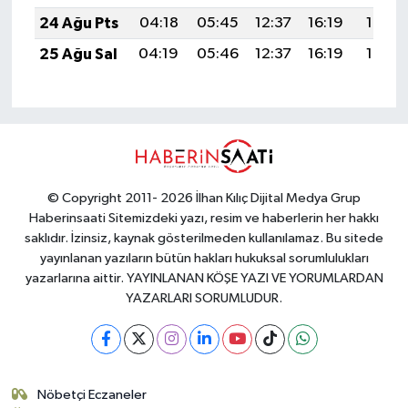
24 Ağu Pts
04:18
05:45
12:37
16:19
19:19
25 Ağu Sal
04:19
05:46
12:37
16:19
19:17
© Copyright 2011- 2026 İlhan Kılıç Dijital Medya Grup
Haberinsaati Sitemizdeki yazı, resim ve haberlerin her hakkı
saklıdır. İzinsiz, kaynak gösterilmeden kullanılamaz. Bu sitede
yayınlanan yazıların bütün hakları hukuksal sorumlulukları
yazarlarına aittir. YAYINLANAN KÖŞE YAZI VE YORUMLARDAN
YAZARLARI SORUMLUDUR.
Nöbetçi Eczaneler