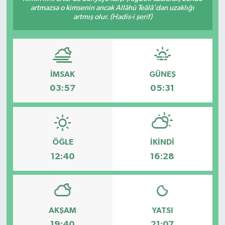
artmazsa o kimsenin ancak Allâhü Teâlâ'dan uzaklığı
artmış olur. (Hadis-i şerif)
Gündem
Haberde İnsan
Kültür-Sanat
İMSAK
GÜNEŞ
03:57
05:31
Magazin
Podcast
ÖĞLE
İKINDI
Politika
12:40
16:28
Sağlık
Siyaset
AKŞAM
YATSI
Spor
19:40
21:07