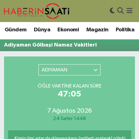
Asayiş
Nöbetçi Eczaneler
Gündem
Dünya
Ekonomi
Magazin
Politika
Bilim ve Teknoloji
Hava Durumu
Adiyaman Gölbaşi Namaz Vakitleri
Çevre
Trafik Durumu
ADIYAMAN
DIŞ HABER
Süper Lig Puan Durumu ve Fikstür
ÖĞLE VAKTINE KALAN SÜRE
Dünya
Tüm Manşetler
47:05
Eğitim
Son Dakika Haberleri
7 Ağustos 2026
Ekonomi
Haber Arşivi
24 Safer 1448
Genel
Kimin ilmi artar da dünyaya karşı (rağbeti azalarak) zühdü