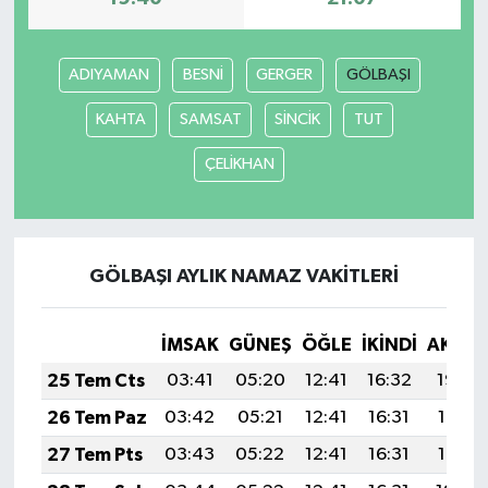
Yerel
ADIYAMAN
BESNİ
GERGER
GÖLBAŞI
KAHTA
SAMSAT
SİNCİK
TUT
ÇELİKHAN
GÖLBAŞI AYLIK NAMAZ VAKITLERI
İMSAK
GÜNEŞ
ÖĞLE
İKINDI
AKŞA
25 Tem Cts
03:41
05:20
12:41
16:32
19:52
26 Tem Paz
03:42
05:21
12:41
16:31
19:51
27 Tem Pts
03:43
05:22
12:41
16:31
19:51