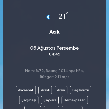
Gündem
°
21
Haberde İnsan
Açık
Kültür-Sanat
Magazin
06 Ağustos Perşembe
04:45
Podcast
Politika
Nem: %72, Basınç: 1014 hpa hPa,
Rüzgar: 2.11 m/s
Sağlık
Akçaabat
Araklı
Arsin
Beşikdüzü
Siyaset
Çarşıbaşı
Çaykara
Dernekpazarı
Spor