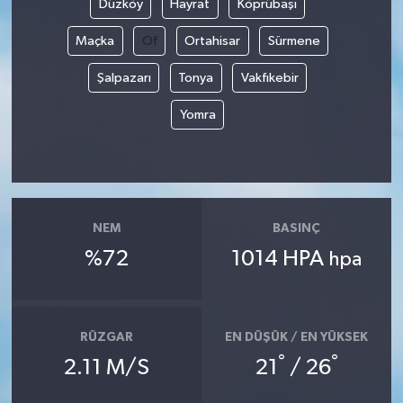
Düzköy
Hayrat
Köprübaşı
Maçka
Of
Ortahisar
Sürmene
Yerel
Şalpazarı
Tonya
Vakfıkebir
Yomra
NEM
BASINÇ
%72
1014 HPA
hpa
RÜZGAR
EN DÜŞÜK / EN YÜKSEK
°
°
2.11 M/S
21
/ 26