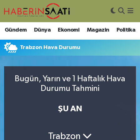
Asayiş
Nöbetçi Eczaneler
Gündem
Dünya
Ekonomi
Magazin
Politika
Bilim ve Teknoloji
Hava Durumu
Trabzon Hava Durumu
Çevre
Trafik Durumu
DIŞ HABER
Süper Lig Puan Durumu ve Fikstür
Bugün, Yarın ve 1 Haftalık Hava
Durumu Tahmini
Dünya
Tüm Manşetler
Eğitim
Son Dakika Haberleri
ŞU AN
Ekonomi
Haber Arşivi
Trabzon
Genel