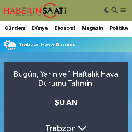
Asayiş
Nöbetçi Eczaneler
Gündem
Dünya
Ekonomi
Magazin
Politika
Bilim ve Teknoloji
Hava Durumu
Trabzon Hava Durumu
Çevre
Trafik Durumu
DIŞ HABER
Süper Lig Puan Durumu ve Fikstür
Bugün, Yarın ve 1 Haftalık Hava
Durumu Tahmini
Dünya
Tüm Manşetler
Eğitim
Son Dakika Haberleri
ŞU AN
Ekonomi
Haber Arşivi
Trabzon
Genel