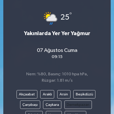
Gündem
°
25
Haberde İnsan
Yakınlarda Yer Yer Yağmur
Kültür-Sanat
Magazin
07 Ağustos Cuma
09:15
Podcast
Politika
Nem: %80, Basınç: 1010 hpa hPa,
Rüzgar: 1.81 m/s
Sağlık
Akçaabat
Araklı
Arsin
Beşikdüzü
Siyaset
Çarşıbaşı
Çaykara
Dernekpazarı
Spor