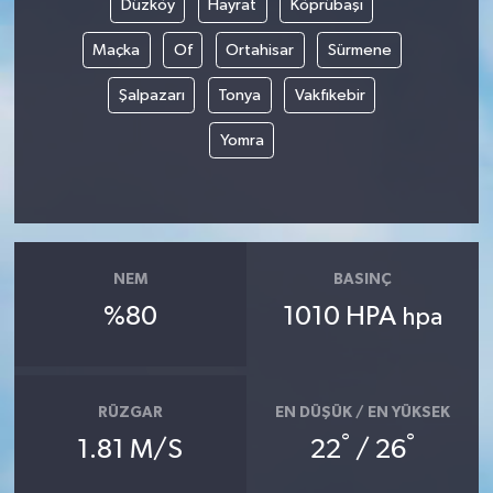
Düzköy
Hayrat
Köprübaşı
Maçka
Of
Ortahisar
Sürmene
Yerel
Şalpazarı
Tonya
Vakfıkebir
Yomra
NEM
BASINÇ
%80
1010 HPA
hpa
RÜZGAR
EN DÜŞÜK / EN YÜKSEK
°
°
1.81 M/S
22
/ 26